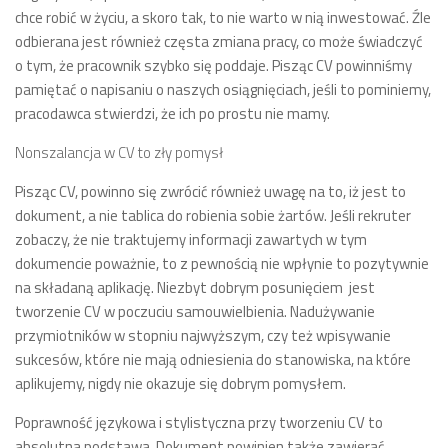
chce robić w życiu, a skoro tak, to nie warto w nią inwestować. Źle
odbierana jest również częsta zmiana pracy, co może świadczyć
o tym, że pracownik szybko się poddaje. Pisząc CV powinniśmy
pamiętać o napisaniu o naszych osiągnięciach, jeśli to pominiemy,
pracodawca stwierdzi, że ich po prostu nie mamy.
Nonszalancja w CV to zły pomysł
Pisząc CV, powinno się zwrócić również uwagę na to, iż jest to
dokument, a nie tablica do robienia sobie żartów. Jeśli rekruter
zobaczy, że nie traktujemy informacji zawartych w tym
dokumencie poważnie, to z pewnością nie wpłynie to pozytywnie
na składaną aplikację. Niezbyt dobrym posunięciem jest
tworzenie CV w poczuciu samouwielbienia. Nadużywanie
przymiotników w stopniu najwyższym, czy też wpisywanie
sukcesów, które nie mają odniesienia do stanowiska, na które
aplikujemy, nigdy nie okazuje się dobrym pomysłem.
Poprawność językowa i stylistyczna przy tworzeniu CV to
absolutna podstawa. Dokument powinien także zawierać