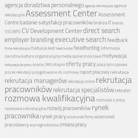
agencja doradztwa personalnego
agencje
agencja rekrutacyjna
Assessment Center
Assessment
rekrutacyjne
badanie satysfakcji pracowników
Centre
branża IT
branża
CV
direct search
Development Center
SSC/BPO
executive search
employer branding
feedback
headhunting
informacja
fluktuacja kadr
firma rekrutacyjna
head hunter
motywacja
zwrotna
kultura organizacyjna
media społecznościowe
oferty pracy
ocena 360 stopni
praca tymczasowa
motywacja do pracy
raport płacowy
rekrutacja
proces rekrutacji
przygotowanie do rozmowy
rekrutacja
rekrutacja managerów
rekrutacja online
pracowników
rekrutacja specjalistów
rekruter
rozmowa kwalifikacyjna
rozmowa o pracę
rynek
rozwój pracowników
rozmowa rekrutacyjna
pracownika
rynek pracy
wizerunek
wizerunek firmy
zmiana pracy
pracodawcy
wynagrodzenia