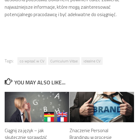
najważniejsze informacje, które mogą zainteresować
potencjalnego pracodawcę i być adekwatne do osiągnięć.
Tags:
co wpisać w CV
Curriculum Vitae
idealne CV
YOU MAY ALSO LIKE...
Ciągnij za język – jak
Znaczenie Personal
skutecznie sprawdzić
Brandingu w procesie