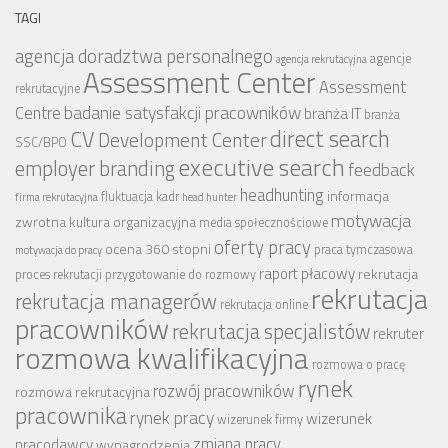
TAGI
agencja doradztwa personalnego
agencje
agencja rekrutacyjna
Assessment Center
Assessment
rekrutacyjne
badanie satysfakcji pracowników
Centre
branża IT
branża
CV
direct search
Development Center
SSC/BPO
executive search
employer branding
feedback
headhunting
informacja
fluktuacja kadr
firma rekrutacyjna
head hunter
motywacja
zwrotna
kultura organizacyjna
media społecznościowe
oferty pracy
ocena 360 stopni
praca tymczasowa
motywacja do pracy
raport płacowy
rekrutacja
proces rekrutacji
przygotowanie do rozmowy
rekrutacja
rekrutacja managerów
rekrutacja online
pracowników
rekrutacja specjalistów
rekruter
rozmowa kwalifikacyjna
rozmowa o pracę
rynek
rozwój pracowników
rozmowa rekrutacyjna
pracownika
rynek pracy
wizerunek
wizerunek firmy
zmiana pracy
pracodawcy
wynagrodzenia