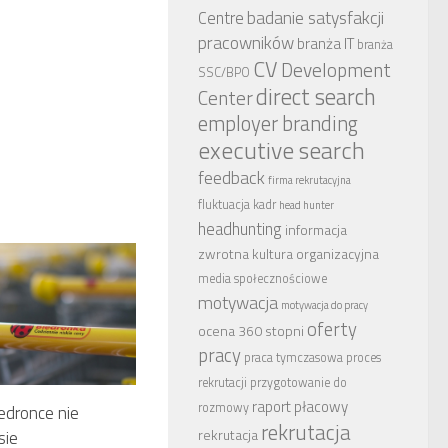
badanie satysfakcji
Centre
pracowników
branża IT
branża
CV
Development
SSC/BPO
direct search
Center
employer branding
executive search
feedback
firma rekrutacyjna
fluktuacja kadr
head hunter
headhunting
informacja
zwrotna
kultura organizacyjna
media społecznościowe
motywacja
motywacja do pracy
oferty
ocena 360 stopni
pracy
praca tymczasowa
proces
rekrutacji
przygotowanie do
raport płacowy
rozmowy
edronce nie
rekrutacja
rekrutacja
sie