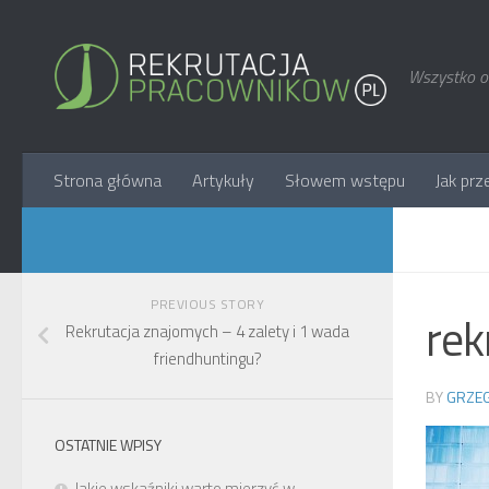
Wszystko o 
Strona główna
Artykuły
Słowem wstępu
Jak prz
PREVIOUS STORY
rek
Rekrutacja znajomych – 4 zalety i 1 wada
friendhuntingu?
BY
GRZEG
OSTATNIE WPISY
Jakie wskaźniki warto mierzyć w