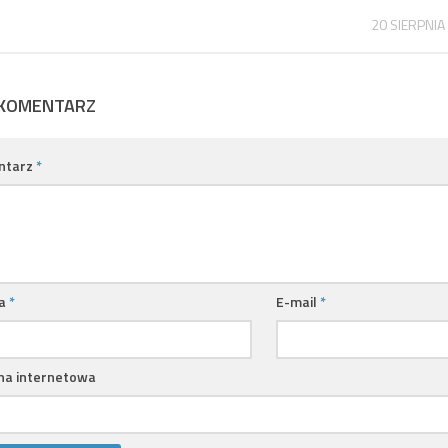
20 SIERPNIA
 KOMENTARZ
ntarz
*
a
*
E-mail
*
na internetowa