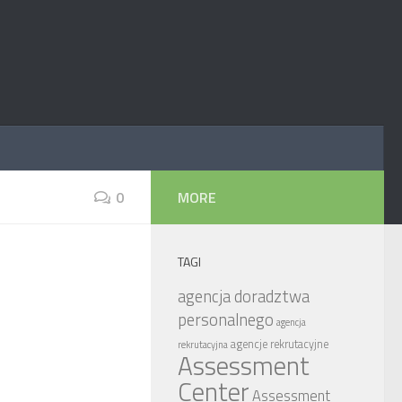
0
MORE
TAGI
agencja doradztwa
personalnego
agencja
agencje rekrutacyjne
rekrutacyjna
Assessment
Center
Assessment