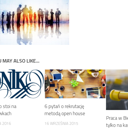
 MAY ALSO LIKE...
 stoi na
6 pytań o rekrutację
wkach
metodą open house
Praca w Bi
A 2016
16 WRZEŚNIA 2015
tylko na ka