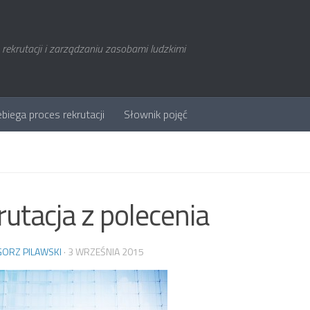
rekrutacji i zarządzaniu zasobami ludzkimi
ebiega proces rekrutacji
Słownik pojęć
rutacja z polecenia
ORZ PILAWSKI
·
3 WRZEŚNIA 2015