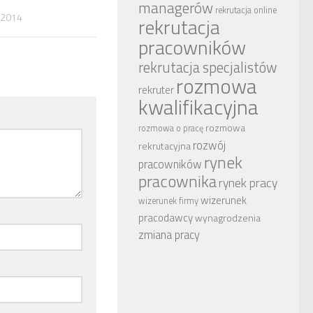
managerów
rekrutacja online
 2014
rekrutacja
pracowników
rekrutacja specjalistów
rozmowa
rekruter
kwalifikacyjna
rozmowa
rozmowa o pracę
rozwój
rekrutacyjna
rynek
pracowników
pracownika
rynek pracy
wizerunek
wizerunek firmy
pracodawcy
wynagrodzenia
zmiana pracy