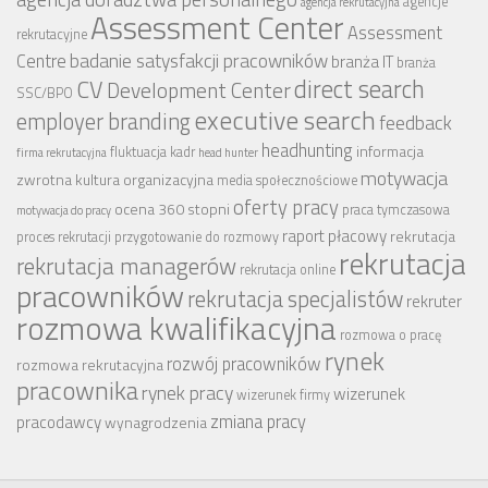
agencje
agencja rekrutacyjna
Assessment Center
Assessment
rekrutacyjne
badanie satysfakcji pracowników
Centre
branża IT
branża
CV
direct search
Development Center
SSC/BPO
executive search
employer branding
feedback
headhunting
informacja
fluktuacja kadr
firma rekrutacyjna
head hunter
motywacja
zwrotna
kultura organizacyjna
media społecznościowe
oferty pracy
ocena 360 stopni
praca tymczasowa
motywacja do pracy
raport płacowy
rekrutacja
proces rekrutacji
przygotowanie do rozmowy
rekrutacja
rekrutacja managerów
rekrutacja online
pracowników
rekrutacja specjalistów
rekruter
rozmowa kwalifikacyjna
rozmowa o pracę
rynek
rozwój pracowników
rozmowa rekrutacyjna
pracownika
rynek pracy
wizerunek
wizerunek firmy
zmiana pracy
pracodawcy
wynagrodzenia