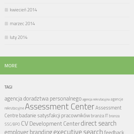
kwiecień 2014
marzec 2014
luty 2014
MORE
TAGI
agencja doradztwa personalnego
agencje
agencja rekrutacyjna
Assessment Center
Assessment
rekrutacyjne
badanie satysfakcji pracowników
Centre
branża IT
branża
CV
direct search
Development Center
SSC/BPO
executive search
employer branding
feedback