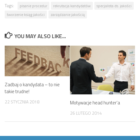
Tags:
pisanie procedur
rekrutacja kandydatów
specjalista ds. jakości
tworzenie ksiąg jakości
zarządzanie jakością
YOU MAY ALSO LIKE...
Zadbaj o kandydata – to nie
takie trudne!
22 STYCZNIA 2018
Motywacje head hunter’a
26 LUTEGO 2014