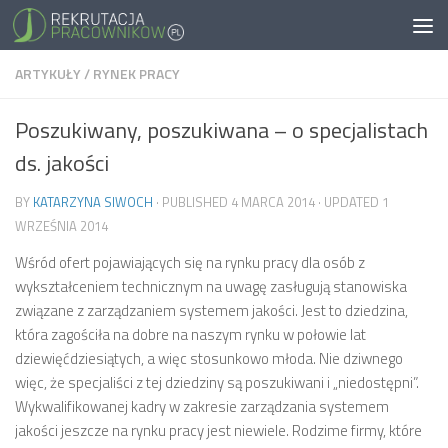
ARTYKUŁY
/
RYNEK PRACY
Poszukiwany, poszukiwana – o specjalistach
ds. jakości
BY
KATARZYNA SIWOCH
· PUBLISHED
4 MARCA 2014
· UPDATED
1
WRZEŚNIA 2014
Wśród ofert pojawiających się na rynku pracy dla osób z
wykształceniem technicznym na uwagę zasługują stanowiska
związane z zarządzaniem systemem jakości. Jest to dziedzina,
która zagościła na dobre na naszym rynku w połowie lat
dziewięćdziesiątych, a więc stosunkowo młoda. Nie dziwnego
więc, że specjaliści z tej dziedziny są poszukiwani i „niedostępni”.
Wykwalifikowanej kadry w zakresie zarządzania systemem
jakości jeszcze na rynku pracy jest niewiele. Rodzime firmy, które