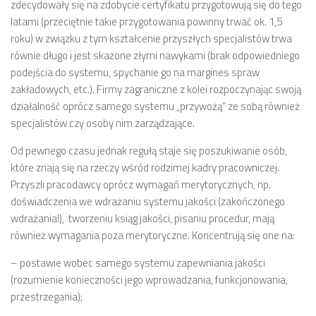
zdecydowały się na zdobycie certyfikatu przygotowują się do tego
latami (przeciętnie takie przygotowania powinny trwać ok. 1,5
roku) w związku z tym kształcenie przyszłych specjalistów trwa
równie długo i jest skażone złymi nawykami (brak odpowiedniego
podejścia do systemu, spychanie go na margines spraw
zakładowych, etc.).
Firmy zagraniczne z kolei rozpoczynając swoją
działalność oprócz samego systemu „przywożą” ze sobą również
specjalistów czy osoby nim zarządzające.
Od pewnego czasu jednak regułą staje się poszukiwanie osób,
które znają się na rzeczy wśród rodzimej kadry pracowniczej.
Przyszli pracodawcy oprócz wymagań merytorycznych, np.
doświadczenia we wdrażaniu systemu jakości (zakończonego
wdrażania!), tworzeniu ksiąg jakości, pisaniu procedur, mają
również wymagania poza merytoryczne. Koncentrują się one na:
– postawie wobec samego systemu zapewniania jakości
(rozumienie konieczności jego wprowadzania, funkcjonowania,
przestrzegania);