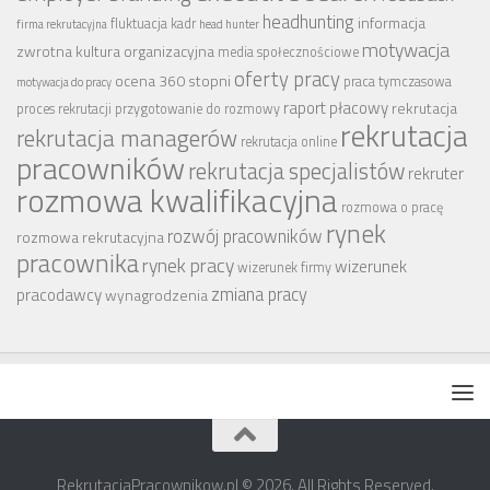
headhunting
informacja
fluktuacja kadr
firma rekrutacyjna
head hunter
motywacja
zwrotna
kultura organizacyjna
media społecznościowe
oferty pracy
ocena 360 stopni
praca tymczasowa
motywacja do pracy
raport płacowy
rekrutacja
proces rekrutacji
przygotowanie do rozmowy
rekrutacja
rekrutacja managerów
rekrutacja online
pracowników
rekrutacja specjalistów
rekruter
rozmowa kwalifikacyjna
rozmowa o pracę
rynek
rozwój pracowników
rozmowa rekrutacyjna
pracownika
rynek pracy
wizerunek
wizerunek firmy
zmiana pracy
pracodawcy
wynagrodzenia
RekrutacjaPracownikow.pl © 2026. All Rights Reserved.