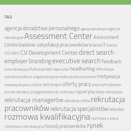
TAGI
agencja doradztwa personalnego
agencje
agencja rekrutacyjna
Assessment Center
Assessment
rekrutacyjne
badanie satysfakcji pracowników
Centre
branża IT
branża
CV
direct search
Development Center
SSC/BPO
executive search
employer branding
feedback
headhunting
informacja
fluktuacja kadr
firma rekrutacyjna
head hunter
motywacja
zwrotna
kultura organizacyjna
media społecznościowe
oferty pracy
ocena 360 stopni
praca tymczasowa
motywacja do pracy
raport płacowy
rekrutacja
proces rekrutacji
przygotowanie do rozmowy
rekrutacja
rekrutacja managerów
rekrutacja online
pracowników
rekrutacja specjalistów
rekruter
rozmowa kwalifikacyjna
rozmowa o pracę
rynek
rozwój pracowników
rozmowa rekrutacyjna