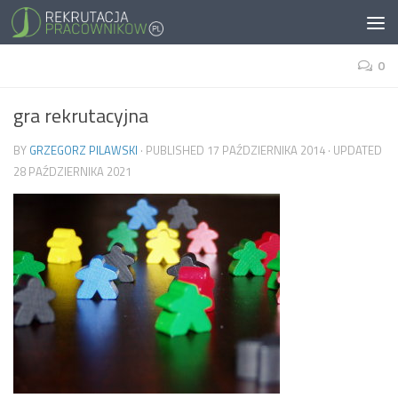
0
gra rekrutacyjna
BY
GRZEGORZ PILAWSKI
· PUBLISHED
17 PAŹDZIERNIKA 2014
· UPDATED
28 PAŹDZIERNIKA 2021