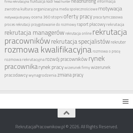
headhunting
informacja
fluktuacja kadr
firma rekrutacyjna
head hunter
motywacja
zwrotna
kultura organizacyjna
media społecznościowe
oferty pracy
ocena 360 stopni
praca tymczasowa
motywacja do pracy
raport płacowy
rekrutacja
proces rekrutacji
przygotowanie do rozmowy
rekrutacja
rekrutacja managerów
rekrutacja online
pracowników
rekrutacja specjalistów
rekruter
rozmowa kwalifikacyjna
rozmowa o pracę
rynek
rozwój pracowników
rozmowa rekrutacyjna
pracownika
rynek pracy
wizerunek
wizerunek firmy
zmiana pracy
pracodawcy
wynagrodzenia
RekrutacjaPracownikow.pl © 2026. All Rights Reserved.