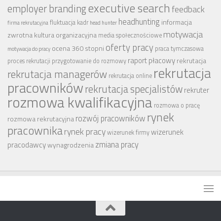
executive search
employer branding
feedback
headhunting
informacja
fluktuacja kadr
firma rekrutacyjna
head hunter
motywacja
zwrotna
kultura organizacyjna
media społecznościowe
oferty pracy
ocena 360 stopni
praca tymczasowa
motywacja do pracy
raport płacowy
rekrutacja
proces rekrutacji
przygotowanie do rozmowy
rekrutacja
rekrutacja managerów
rekrutacja online
pracowników
rekrutacja specjalistów
rekruter
rozmowa kwalifikacyjna
rozmowa o pracę
rynek
rozwój pracowników
rozmowa rekrutacyjna
pracownika
rynek pracy
wizerunek
wizerunek firmy
zmiana pracy
pracodawcy
wynagrodzenia