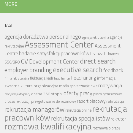
MORE
TAGI
agencja doradztwa personalnego
agencje
agencja rekrutacyjna
Assessment Center
Assessment
rekrutacyjne
badanie satysfakcji pracowników
Centre
branża IT
branża
CV
direct search
Development Center
SSC/BPO
executive search
employer branding
feedback
headhunting
informacja
fluktuacja kadr
firma rekrutacyjna
head hunter
motywacja
zwrotna
kultura organizacyjna
media społecznościowe
oferty pracy
ocena 360 stopni
praca tymczasowa
motywacja do pracy
raport płacowy
rekrutacja
proces rekrutacji
przygotowanie do rozmowy
rekrutacja
rekrutacja managerów
rekrutacja online
pracowników
rekrutacja specjalistów
rekruter
rozmowa kwalifikacyjna
rozmowa o pracę