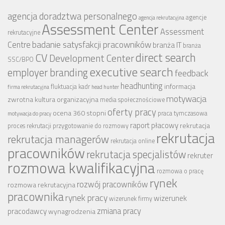
agencja doradztwa personalnego
agencje
agencja rekrutacyjna
Assessment Center
Assessment
rekrutacyjne
badanie satysfakcji pracowników
Centre
branża IT
branża
CV
direct search
Development Center
SSC/BPO
executive search
employer branding
feedback
headhunting
informacja
fluktuacja kadr
firma rekrutacyjna
head hunter
motywacja
zwrotna
kultura organizacyjna
media społecznościowe
oferty pracy
ocena 360 stopni
praca tymczasowa
motywacja do pracy
raport płacowy
rekrutacja
proces rekrutacji
przygotowanie do rozmowy
rekrutacja
rekrutacja managerów
rekrutacja online
pracowników
rekrutacja specjalistów
rekruter
rozmowa kwalifikacyjna
rozmowa o pracę
rynek
rozwój pracowników
rozmowa rekrutacyjna
pracownika
rynek pracy
wizerunek
wizerunek firmy
zmiana pracy
pracodawcy
wynagrodzenia