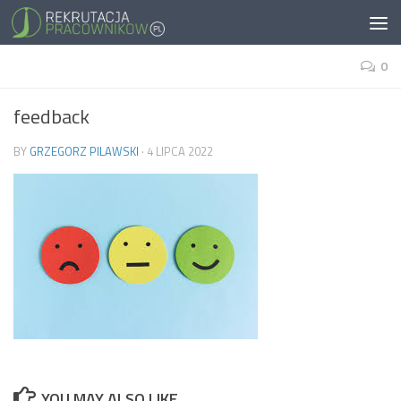
0
feedback
BY
GRZEGORZ PILAWSKI
·
4 LIPCA 2022
YOU MAY ALSO LIKE...