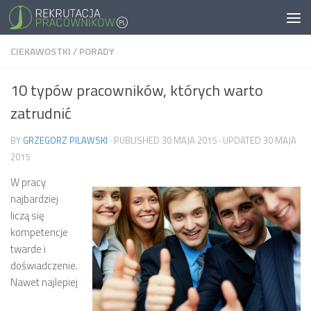
CIEKAWOSTKI
/
PORADY
10 typów pracowników, których warto
zatrudnić
BY
GRZEGORZ PILAWSKI
· PUBLISHED
30 MAJA 2015
· UPDATED
30 MAJA
2015
W pracy
najbardziej
liczą się
kompetencje
twarde i
doświadczenie.
Nawet najlepiej