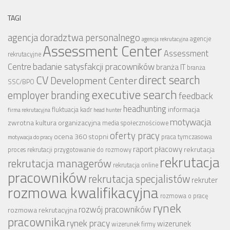
TAGI
agencja doradztwa personalnego
agencje
agencja rekrutacyjna
Assessment Center
Assessment
rekrutacyjne
badanie satysfakcji pracowników
Centre
branża IT
branża
CV
direct search
Development Center
SSC/BPO
executive search
employer branding
feedback
headhunting
informacja
fluktuacja kadr
firma rekrutacyjna
head hunter
motywacja
zwrotna
kultura organizacyjna
media społecznościowe
oferty pracy
ocena 360 stopni
praca tymczasowa
motywacja do pracy
raport płacowy
rekrutacja
proces rekrutacji
przygotowanie do rozmowy
rekrutacja
rekrutacja managerów
rekrutacja online
pracowników
rekrutacja specjalistów
rekruter
rozmowa kwalifikacyjna
rozmowa o pracę
rynek
rozwój pracowników
rozmowa rekrutacyjna
pracownika
rynek pracy
wizerunek
wizerunek firmy