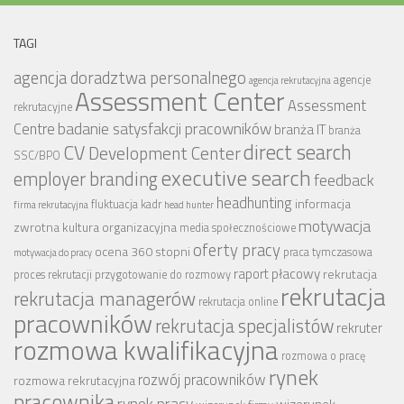
TAGI
agencja doradztwa personalnego
agencje
agencja rekrutacyjna
Assessment Center
Assessment
rekrutacyjne
badanie satysfakcji pracowników
Centre
branża IT
branża
CV
direct search
Development Center
SSC/BPO
executive search
employer branding
feedback
headhunting
informacja
fluktuacja kadr
firma rekrutacyjna
head hunter
motywacja
zwrotna
kultura organizacyjna
media społecznościowe
oferty pracy
ocena 360 stopni
praca tymczasowa
motywacja do pracy
raport płacowy
rekrutacja
proces rekrutacji
przygotowanie do rozmowy
rekrutacja
rekrutacja managerów
rekrutacja online
pracowników
rekrutacja specjalistów
rekruter
rozmowa kwalifikacyjna
rozmowa o pracę
rynek
rozwój pracowników
rozmowa rekrutacyjna
pracownika
rynek pracy