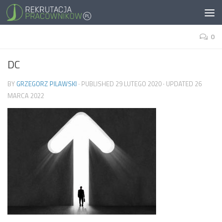
0
DC
BY
GRZEGORZ PILAWSKI
· PUBLISHED
29 LUTEGO 2020
· UPDATED
26
MARCA 2022