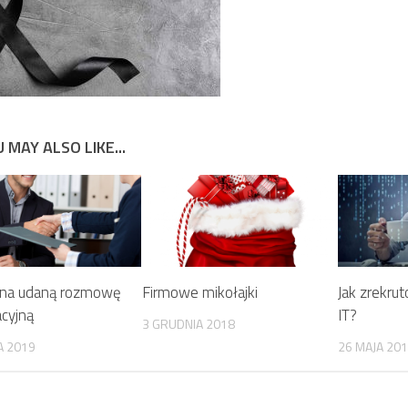
 MAY ALSO LIKE...
 na udaną rozmowę
Firmowe mikołajki
Jak zrekrut
acyjną
IT?
3 GRUDNIA 2018
A 2019
26 MAJA 20