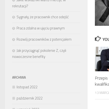
rekrutacji?
Sygnały, że pracownik chce odejść
Praca zdalna w ujęciu prawnym
YOU
Rozwój pracowników z potencjałem
Jak przyciągnąć pokolenie Z, czyli
nowoczesne benefity
ARCHIWA
Przepis
kwalifik
listopad 2022
13 MARC
październik 2022