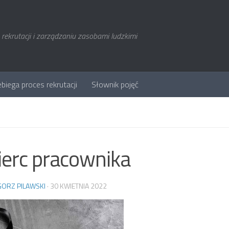
rekrutacji i zarządzaniu zasobami ludzkimi
ebiega proces rekrutacji
Słownik pojęć
erc pracownika
ORZ PILAWSKI
·
30 KWIETNIA 2022