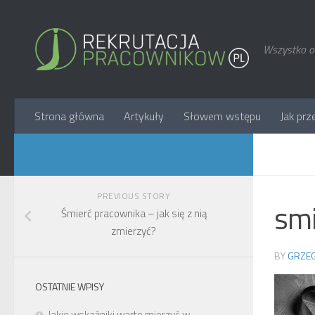
Wszystko o 
Strona główna
Artykuły
Słowem wstępu
Jak prz
PREVIOUS STORY
smi
Śmierć pracownika – jak się z nią
zmierzyć?
BY
GRZEG
OSTATNIE WPISY
Jakie wskaźniki warto mierzyć w