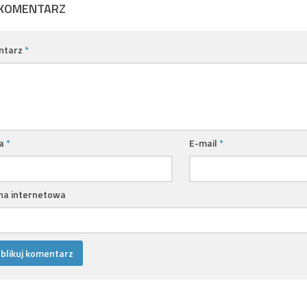
 KOMENTARZ
ntarz
*
a
*
E-mail
*
na internetowa