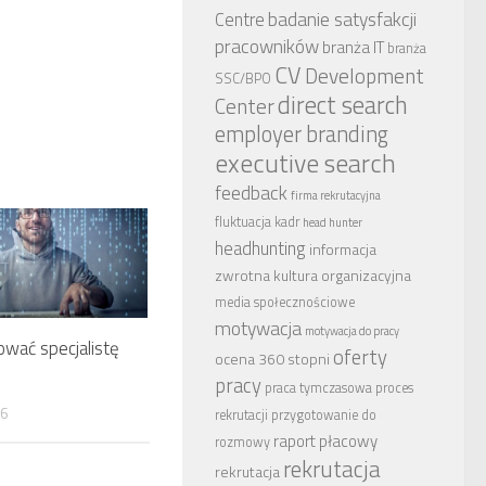
badanie satysfakcji
Centre
pracowników
branża IT
branża
CV
Development
SSC/BPO
direct search
Center
employer branding
executive search
feedback
firma rekrutacyjna
fluktuacja kadr
head hunter
headhunting
informacja
zwrotna
kultura organizacyjna
media społecznościowe
motywacja
motywacja do pracy
ować specjalistę
oferty
ocena 360 stopni
pracy
praca tymczasowa
proces
16
rekrutacji
przygotowanie do
raport płacowy
rozmowy
rekrutacja
rekrutacja