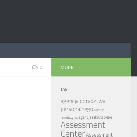
0
MORE
TAGI
agencja doradztwa
personalnego
agencja
agencje rekrutacyjne
rekrutacyjna
Assessment
Center
Assessment