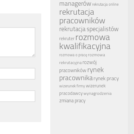
managerów
rekrutacja online
rekrutacja
pracowników
rekrutacja specjalistów
rozmowa
rekruter
kwalifikacyjna
rozmowa
rozmowa o pracę
rozwój
rekrutacyjna
rynek
pracowników
pracownika
rynek pracy
wizerunek
wizerunek firmy
pracodawcy
wynagrodzenia
zmiana pracy