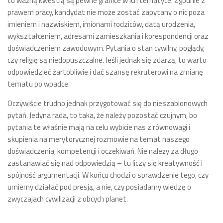
to ważną kwestią są pewne granice w ich tematyce. Zgodnie z
prawem pracy, kandydat nie może zostać zapytany o nic poza
imieniem i nazwiskiem, imionami rodziców, datą urodzenia,
wykształceniem, adresami zamieszkania i korespondencji oraz
doświadczeniem zawodowym. Pytania o stan cywilny, poglądy,
czy religię są niedopuszczalne. Jeśli jednak się zdarzą, to warto
odpowiedzieć żartobliwie i dać szansę rekruterowi na zmianę
tematu po wpadce.
Oczywiście trudno jednak przygotować się do nieszablonowych
pytań. Jedyna rada, to taka, że należy pozostać czujnym, bo
pytania te właśnie mają na celu wybicie nas z równowagi i
skupienia na merytorycznej rozmowie na temat naszego
doświadczenia, kompetencji i oczekiwań. Nie należy za długo
zastanawiać się nad odpowiedzią – tu liczy się kreatywność i
spójność argumentacji. W końcu chodzi o sprawdzenie tego, czy
umiemy działać pod presją, a nie, czy posiadamy wiedzę o
zwyczajach cywilizacji z obcych planet.