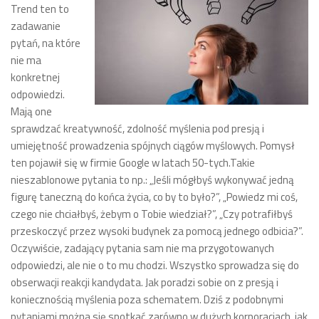
Trend ten to
zadawanie
pytań, na które
nie ma
konkretnej
odpowiedzi.
Mają one
sprawdzać kreatywność, zdolność myślenia pod presją i
umiejętność prowadzenia spójnych ciągów myślowych. Pomysł
ten pojawił się w firmie Google w latach 50-tych.Takie
nieszablonowe pytania to np.: „Jeśli mógłbyś wykonywać jedną
figurę taneczną do końca życia, co by to było?”, „Powiedz mi coś,
czego nie chciałbyś, żebym o Tobie wiedział?”, „Czy potrafiłbyś
przeskoczyć przez wysoki budynek za pomocą jednego odbicia?”.
Oczywiście, zadający pytania sam nie ma przygotowanych
odpowiedzi, ale nie o to mu chodzi. Wszystko sprowadza się do
obserwacji reakcji kandydata. Jak poradzi sobie on z presją i
koniecznością myślenia poza schematem. Dziś z podobnymi
pytaniami można się spotkać zarówno w dużych korporacjach, jak