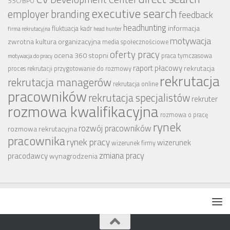
SSC/BPO
executive search
employer branding
feedback
headhunting
informacja
fluktuacja kadr
firma rekrutacyjna
head hunter
motywacja
zwrotna
kultura organizacyjna
media społecznościowe
oferty pracy
ocena 360 stopni
praca tymczasowa
motywacja do pracy
raport płacowy
rekrutacja
proces rekrutacji
przygotowanie do rozmowy
rekrutacja
rekrutacja managerów
rekrutacja online
pracowników
rekrutacja specjalistów
rekruter
rozmowa kwalifikacyjna
rozmowa o pracę
rynek
rozwój pracowników
rozmowa rekrutacyjna
pracownika
rynek pracy
wizerunek
wizerunek firmy
zmiana pracy
pracodawcy
wynagrodzenia