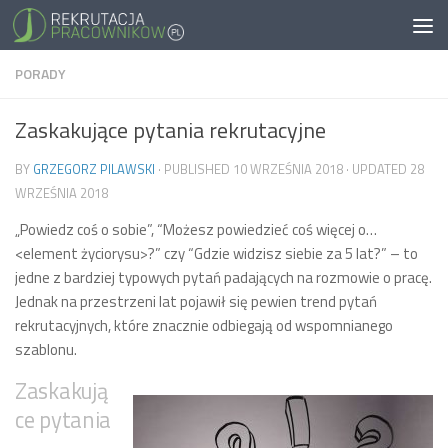
PORADY
Zaskakujące pytania rekrutacyjne
BY
GRZEGORZ PILAWSKI
· PUBLISHED
10 WRZEŚNIA 2018
· UPDATED
28
WRZEŚNIA 2018
„Powiedz coś o sobie”, “Możesz powiedzieć coś więcej o…
<element życiorysu>?” czy “Gdzie widzisz siebie za 5 lat?” – to
jedne z bardziej typowych pytań padających na rozmowie o pracę.
Jednak na przestrzeni lat pojawił się pewien trend pytań
rekrutacyjnych, które znacznie odbiegają od wspomnianego
szablonu.
Zaskakują
ce pytania