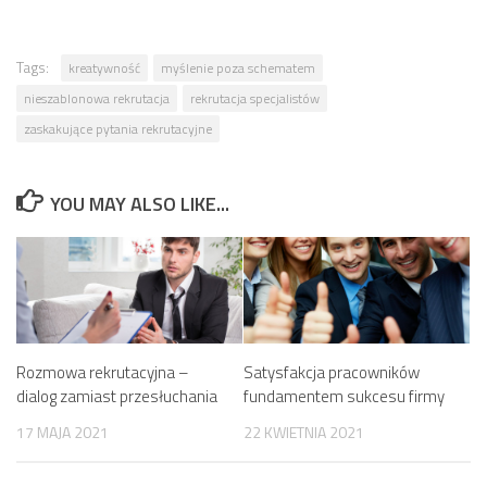
Tags:
kreatywność
myślenie poza schematem
nieszablonowa rekrutacja
rekrutacja specjalistów
zaskakujące pytania rekrutacyjne
YOU MAY ALSO LIKE...
Rozmowa rekrutacyjna –
Satysfakcja pracowników
dialog zamiast przesłuchania
fundamentem sukcesu firmy
17 MAJA 2021
22 KWIETNIA 2021