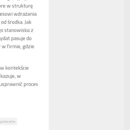
bre w strukturę
cesowi wdrażania
od środka. Jak
o stanowiska z
ydat pasuje do
w firmie, gdzie
w kontekście
okazuje, w
 usprawnić proces
 polecenie