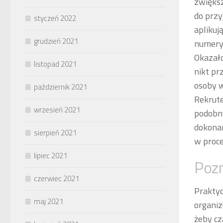
zwiększ
do przy
styczeń 2022
aplikuj
grudzień 2021
numeryc
Okazało
listopad 2021
nikt pr
osoby w
październik 2021
Rekrute
wrzesień 2021
podobn
dokonan
sierpień 2021
w proce
lipiec 2021
Pozn
czerwiec 2021
Praktyc
maj 2021
organiz
żeby cz