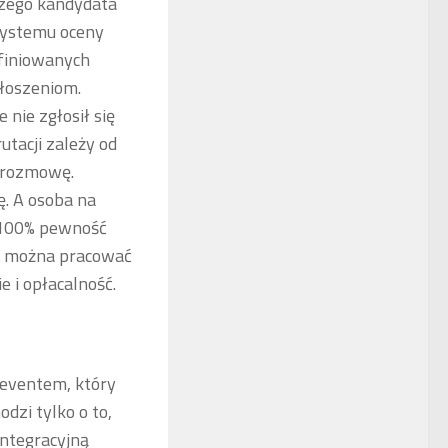
szego kandydata
systemu oceny
definiowanych
łoszeniom.
 nie zgłosił się
utacji zależy od
 rozmowę.
. A osoba na
 100% pewność
mi można pracować
 i opłacalność.
 eventem, który
dzi tylko o to,
ntegracyjną