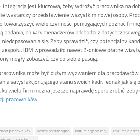
 Integracja jest kluczowa, żeby wdrożyć pracownika na do
Nie wystarczy przedstawienie wszystkim nowej osoby. Pro
 towarzyszyć wiele czynności pomagających poznać firmę 
ą badania, do 40% menadżerów odchodzi z dotychczasoweg
niedopasowania się. Żeby sprawdzić, czy potencjalny kand
zespołu, IBM wprowadziło nawet 2-dniowe płatne wizyty 
rony mogły zobaczyć, czy do siebie pasują.
pracownika może być dużym wyzwaniem dla pracodawców 
nia satysfakcjonującego stanu swoich kadr. Jednak jak się 
ku wielu firm można jeszcze naprawdę sporo zrobić, żeby
cji pracowników
.
eficyt pracowników
koszty rekrutacyjne
kultura organiazacji
rekrutacja przez
nie procesu rekrutacji