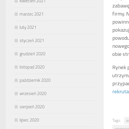
kwiecień 2021
zabawę.
firmy. 
marzec 2021
powinno
luty 2021
pokazuj
powodu 
styczeń 2021
nowego 
obie st
grudzień 2020
Rynek 
listopad 2020
utrzyma
październik 2020
przypad
rekruta
wrzesień 2020
sierpień 2020
lipiec 2020
Tags:
d
usprawnie