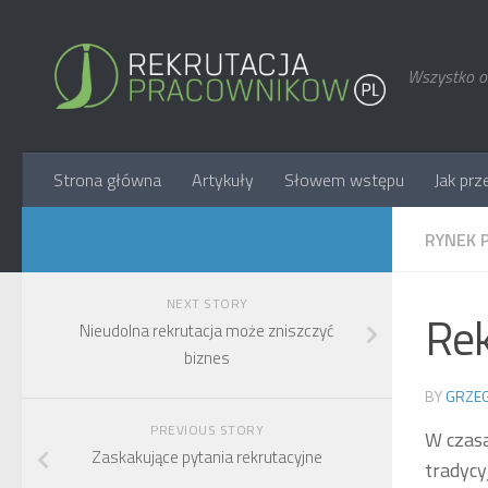
Wszystko o 
Strona główna
Artykuły
Słowem wstępu
Jak prz
RYNEK 
NEXT STORY
Rek
Nieudolna rekrutacja może zniszczyć
biznes
BY
GRZEG
PREVIOUS STORY
W czasa
Zaskakujące pytania rekrutacyjne
tradyc