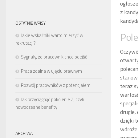
ogłosze
z kandy
kandyda
OSTATNIE WPISY
Pole
Jakie wskaźniki warto mierzyć w
rekrutacji?
Oczywi
Sygnały, że pracownik chce odejść
otwarty
polecan
Praca zdalna w ujęciu prawnym
stanowi
Rozwój pracowników z potencjałem
teraz s
wartość
Jak przyciągnąć pokolenie Z, czyli
specjal
nowoczesne benefity
drugie,
dzięki 
wdrożen
ARCHIWA
pracown