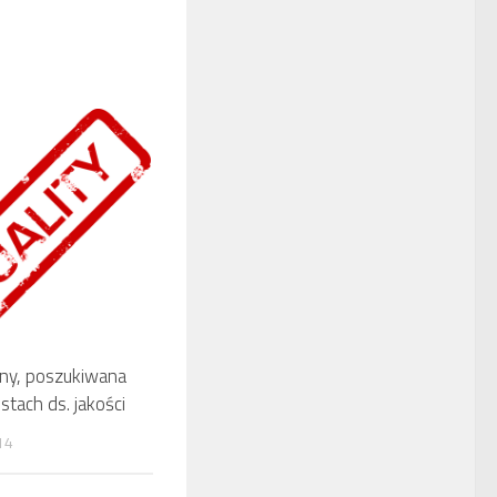
ny, poszukiwana
istach ds. jakości
14