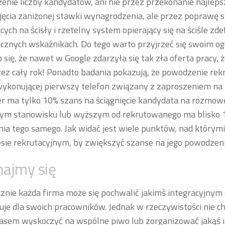
enie liczby kandydatów, ani nie przez przekonanie najlep
jęcia zaniżonej stawki wynagrodzenia, ale przez poprawę 
ących na ścisły i rzetelny system opierający się na ściśle z
znych wskaźnikach. Do tego warto przyjrzeć się swoim og
 się, że nawet w Google zdarzyła się tak zła oferta pracy, że
zez cały rok! Ponadto badania pokazują, że powodzenie rekr
ykonującej pierwszy telefon związany z zaproszeniem na
r ma tylko 10% szans na ściągnięcie kandydata na rozmowę
ym stanowisku lub wyższym od rekrutowanego ma blisko
ia tego samego. Jak widać jest wiele punktów, nad który
sie rekrutacyjnym, by zwiększyć szanse na jego powodzenie
ajmy się
znie każda firma może się pochwalić jakimś integracyjnym
uje dla swoich pracowników. Jednak w rzeczywistości nie cho
asem wyskoczyć na wspólne piwo lub zorganizować jakąś i