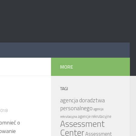
MORE
TAGI
agencja doradztwa
personalnego
agencja
2018
agencje rekrutacyjne
rekrutacyjna
Assessment
pomnieć o
Center
kowanie
Assessment