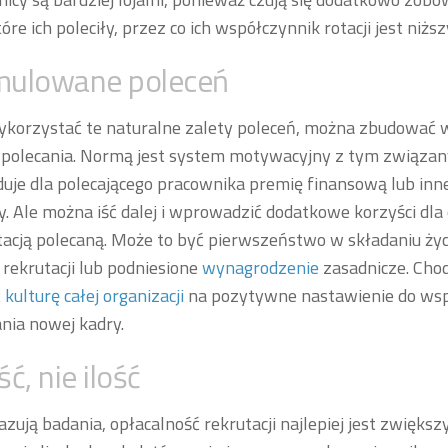
óre ich poleciły, przez co ich współczynnik rotacji jest niższ
mulowane poleceń
korzystać te naturalne zalety poleceń, można zbudować w
 polecania. Normą jest system motywacyjny z tym związany
uje dla polecającego pracownika premię finansową lub inn
y. Ale można iść dalej i wprowadzić dodatkowe korzyści dl
tacją polecaną. Może to być pierwszeństwo w składaniu ży
rekrutacji lub podniesione
wynagrodzenie
zasadnicze. Chod
ć
kulturę całej organizacji
na pozytywne nastawienie do ws
ia nowej kadry.
ść, nie ilość
azują badania, opłacalność rekrutacji najlepiej jest zwiększ