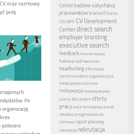
zę CV oraz rozmowy
badanie satysfakcji
Centre
yć pulę
pracowników
branża IT
branża
CV
Development
SSC/BPO
direct search
Center
employer branding
executive search
feedback
firma rekrutacyjna
fluktuacja kadr
head hunter
headhunting
informacja
zwrotna
kultura organizacyjna
media społecznościowe
motywacja
m znajomych
motywacja do pracy
oferty
ocena 360 stopni
andydatów. Po
pracy
praca tymczasowa
proces
w organizację
rekrutacji
przygotowanie do
okres
raport płacowy
rozmowy
 poleceni
rekrutacja
rekrutacja
bowiązani względem