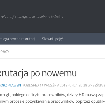
rekrutacji i zarządzaniu zasobami ludzkimi
ebiega proces rekrutacji
Słownik pojęć
PRACY
rutacja po nowemu
ORZ PILAWSKI
· PUBLISHED
17 WRZEŚNIA 2018
· UPDATED
28 WRZEŚNIA 
ch głębokiego deficytu pracowników, działy HR muszą za
yjnym procesie pozyskiwania pracowników poprzez opubli