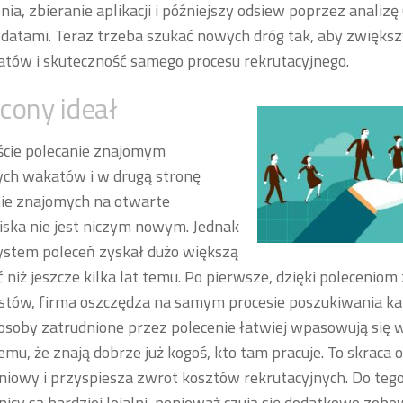
nia, zbieranie aplikacji i późniejszy odsiew poprzez anali
datami. Teraz trzeba szukać nowych dróg tak, aby zwiększ
tów i skuteczność samego procesu rekrutacyjnego.
cony ideał
ście polecanie znajomym
ch wakatów i w drugą stronę
ie znajomych na otwarte
ska nie jest niczym nowym. Jednak
ystem poleceń zyskał dużo większą
 niż jeszcze kilka lat temu. Po pierwsze, dzięki polecenio
istów, firma oszczędza na samym procesie poszukiwania k
 osoby zatrudnione przez polecenie łatwiej wpasowują się 
temu, że znają dobrze już kogoś, kto tam pracuje. To skraca 
iowy i przyspiesza zwrot kosztów rekrutacyjnych. Do tego
icy są bardziej lojalni, ponieważ czują się dodatkowo zo