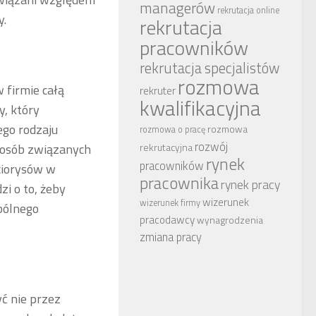
managerów
rekrutacja online
y.
rekrutacja
pracowników
rekrutacja specjalistów
rozmowa
 firmie całą
rekruter
kwalifikacyjna
, który
ego rodzaju
rozmowa
rozmowa o pracę
rozwój
a osób związanych
rekrutacyjna
rynek
pracowników
ciorysów w
pracownika
rynek pracy
zi o to, żeby
wizerunek
wizerunek firmy
pólnego
pracodawcy
wynagrodzenia
zmiana pracy
yć nie przez