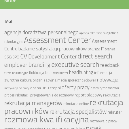
MORE
TAGI
agencja doradztwa personalnego
agencje
agencja rekrutacyjna
Assessment Center
Assessment
rekrutacyjne
badanie satysfakcji pracowników
Centre
branża IT
branża
CV
direct search
Development Center
SSC/BPO
executive search
employer branding
feedback
headhunting
informacja
fluktuacja kadr
firma rekrutacyjna
head hunter
motywacja
zwrotna
kultura organizacyjna
media społecznościowe
oferty pracy
ocena 360 stopni
praca tymczasowa
motywacja do pracy
raport płacowy
rekrutacja
proces rekrutacji
przygotowanie do rozmowy
rekrutacja
rekrutacja managerów
rekrutacja online
pracowników
rekrutacja specjalistów
rekruter
rozmowa kwalifikacyjna
rozmowa o pracę
rynek
rozwój pracowników
rozmowa rekrutacyjna