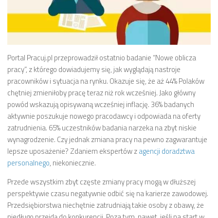
Portal Pracuj.pl przeprowadził ostatnio badanie “Nowe oblicza
pracy”, z którego dowiadujemy się, jak wyglądają nastroje
pracowników i sytuacja na rynku. Okazuje się, że aż 44% Polaków
chętniej zmieniłoby pracę teraz niż rok wcześniej. Jako główny
powód wskazują opisywaną wcześniej inflację. 36% badanych
aktywnie poszukuje nowego pracodawcy i odpowiada na oferty
zatrudnienia. 65% uczestników badania narzeka na zbyt niskie
wynagrodzenie. Czy jednak zmiana pracy na pewno zagwarantuje
lepsze uposażenie? Zdaniem ekspertów z
agencji doradztwa
personalnego
, niekoniecznie.
Przede wszystkim zbyt częste zmiany pracy mogą w dłuższej
perspektywie czasu negatywnie odbić się na karierze zawodowej.
Przedsiębiorstwa niechętnie zatrudniają takie osoby z obawy, że
niedługo przejdą do konkurencji. Poza tym, nawet, jeśli na start w