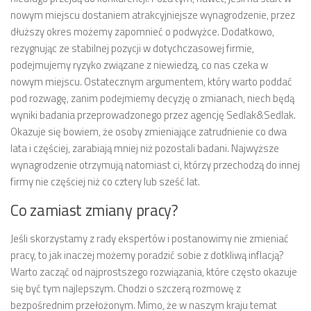
nowym miejscu dostaniem atrakcyjniejsze wynagrodzenie, przez
dłuższy okres możemy zapomnieć o podwyżce. Dodatkowo,
rezygnując ze stabilnej pozycji w dotychczasowej firmie,
podejmujemy ryzyko związane z niewiedzą, co nas czeka w
nowym miejscu. Ostatecznym argumentem, który warto poddać
pod rozwagę, zanim podejmiemy decyzję o zmianach, niech będą
wyniki badania przeprowadzonego przez agencję Sedlak&Sedlak.
Okazuje się bowiem, że osoby zmieniające zatrudnienie co dwa
lata i częściej, zarabiają mniej niż pozostali badani. Najwyższe
wynagrodzenie otrzymują natomiast ci, którzy przechodzą do innej
firmy nie częściej niż co cztery lub sześć lat.
Co zamiast zmiany pracy?
Jeśli skorzystamy z rady ekspertów i postanowimy nie zmieniać
pracy, to jak inaczej możemy poradzić sobie z dotkliwą inflacją?
Warto zacząć od najprostszego rozwiązania, które często okazuje
się być tym najlepszym. Chodzi o szczerą rozmowę z
bezpośrednim przełożonym. Mimo, że w naszym kraju temat