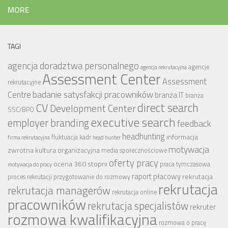
MORE
TAGI
agencja doradztwa personalnego
agencje
agencja rekrutacyjna
Assessment Center
Assessment
rekrutacyjne
badanie satysfakcji pracowników
Centre
branża IT
branża
CV
direct search
Development Center
SSC/BPO
executive search
employer branding
feedback
headhunting
informacja
fluktuacja kadr
firma rekrutacyjna
head hunter
motywacja
zwrotna
kultura organizacyjna
media społecznościowe
oferty pracy
ocena 360 stopni
praca tymczasowa
motywacja do pracy
raport płacowy
rekrutacja
proces rekrutacji
przygotowanie do rozmowy
rekrutacja
rekrutacja managerów
rekrutacja online
pracowników
rekrutacja specjalistów
rekruter
rozmowa kwalifikacyjna
rozmowa o pracę