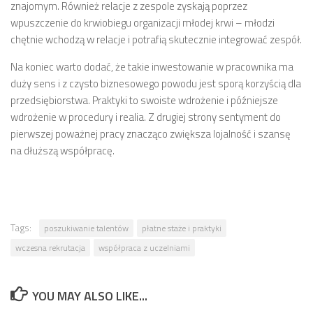
znajomym. Również relacje z zespole zyskają poprzez
wpuszczenie do krwiobiegu organizacji młodej krwi – młodzi
chętnie wchodzą w relacje i potrafią skutecznie integrować zespół.
Na koniec warto dodać, że takie inwestowanie w pracownika ma
duży sens i z czysto biznesowego powodu jest sporą korzyścią dla
przedsiębiorstwa. Praktyki to swoiste wdrożenie i późniejsze
wdrożenie w procedury i realia. Z drugiej strony sentyment do
pierwszej poważnej pracy znacząco zwiększa lojalność i szansę
na dłuższą współpracę.
Tags:
poszukiwanie talentów
płatne staże i praktyki
wczesna rekrutacja
współpraca z uczelniami
YOU MAY ALSO LIKE...