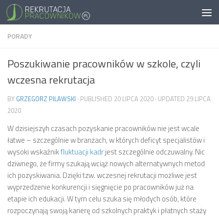
PORADY
Poszukiwanie pracowników w szkole, czyli
wczesna rekrutacja
BY
GRZEGORZ PILAWSKI
· PUBLISHED
20 LIPCA 2020
· UPDATED
29 LIPCA
2020
W dzisiejszyh czasach pozyskanie pracowników nie jest wcale
łatwe – szczególnie w branżach, w których deficyt specjalistów i
wysoki wskaźnik
fluktuacji kadr
jest szczególnie odczuwalny. Nic
dziwnego, że firmy szukają wciąż nowych alternatywnych metod
ich pozyskiwania. Dzięki tzw. wczesnej rekrutacji możliwe jest
wyprzedzenie konkurencji i sięgnięcie po pracowników już na
etapie ich edukacji. W tym celu szuka się młodych osób, które
rozpoczynają swoją karierę od szkolnych praktyk i płatnych staży