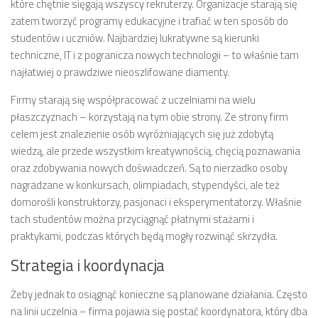
które chętnie sięgają wszyscy rekruterzy. Organizacje starają się
zatem tworzyć programy edukacyjne i trafiać w ten sposób do
studentów i uczniów. Najbardziej lukratywne są kierunki
techniczne, IT i z pogranicza nowych technologii – to właśnie tam
najłatwiej o prawdziwe nieoszlifowane diamenty.
Firmy starają się współpracować z uczelniami na wielu
płaszczyznach – korzystają na tym obie strony. Ze strony firm
celem jest znalezienie osób wyróżniających się już zdobytą
wiedzą, ale przede wszystkim kreatywnością, chęcią poznawania
oraz zdobywania nowych doświadczeń. Są to nierzadko osoby
nagradzane w konkursach, olimpiadach, stypendyści, ale też
domorośli konstruktorzy, pasjonaci i eksperymentatorzy. Właśnie
tach studentów można przyciągnąć płatnymi stażami i
praktykami, podczas których będą mogły rozwinąć skrzydła.
Strategia i koordynacja
Żeby jednak to osiągnąć konieczne są planowane działania. Często
na linii uczelnia – firma pojawia się postać koordynatora, który dba