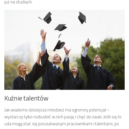
już na studiach.
Kuźnie talentów
Jak wiadomo dzisiejsza młodzież ma ogromny potencjał –
wystarczy tylko rozbudzić w nich pasję i chęć do nauki. Jeśli się to
uda mogą stać się poszukiwanym pracownikami i talentami, po