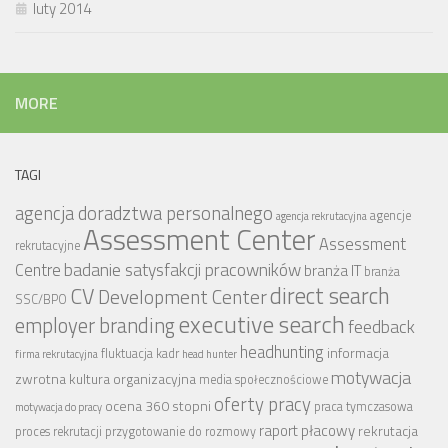
luty 2014
MORE
TAGI
agencja doradztwa personalnego
agencje
agencja rekrutacyjna
Assessment Center
Assessment
rekrutacyjne
badanie satysfakcji pracowników
Centre
branża IT
branża
CV
direct search
Development Center
SSC/BPO
executive search
employer branding
feedback
headhunting
informacja
fluktuacja kadr
firma rekrutacyjna
head hunter
motywacja
zwrotna
kultura organizacyjna
media społecznościowe
oferty pracy
ocena 360 stopni
praca tymczasowa
motywacja do pracy
raport płacowy
rekrutacja
proces rekrutacji
przygotowanie do rozmowy