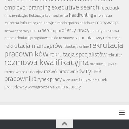
executive search
employer branding
feedback
headhunting
informacja
fluktuacja kadr
firma rekrutacyjna
head hunter
motywacja
zwrotna
kultura organizacyjna
media społecznościowe
oferty pracy
ocena 360 stopni
praca tymczasowa
motywacja do pracy
raport płacowy
rekrutacja
proces rekrutacji
przygotowanie do rozmowy
rekrutacja
rekrutacja managerów
rekrutacja online
pracowników
rekrutacja specjalistów
rekruter
rozmowa kwalifikacyjna
rozmowa o pracę
rynek
rozwój pracowników
rozmowa rekrutacyjna
pracownika
rynek pracy
wizerunek
wizerunek firmy
zmiana pracy
pracodawcy
wynagrodzenia