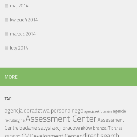
maj 2014
kwiecień 2014
marzec 2014
luty 2014
MORE
TAGI
agencja doradztwa personalnego
agencje
agencja rekrutacyjna
Assessment Center
Assessment
rekrutacyjne
badanie satysfakcji pracowników
Centre
branża IT
branża
CV
direct search
Development Center
SSC/BPO