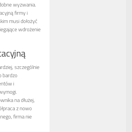
odobne wyzwania.
cyjną firmy i
skim musi dołożyć
biegające wdrożenie
tacyjną
rdziej, szczególnie
o bardzo
entów i
 wymogi.
nika na dłużej,
spółpraca z nowo
ego, firma nie