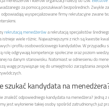
cja menedżerów i liderów organizacji należy do tzw.
executive
wadzanego za pomocą poszukiwań bezpośrednich. Zwykle za 
 odpowiadają wyspecjalizowane firmy rekrutacyjne zwane te
terskimi.
zy
rekrutacją menedżerów
a rekrutacją specjalistów średnie
 istnieje wiele różnic. Najważniejszymi z nich są kwestie kwali
ych i profilu osobowościowego kandydatów. W przypadku s
ą rolę odgrywają kompetencje społeczne oraz poziom wiedzy 
ej na danym stanowisku. Natomiast w odniesieniu do men
szą wagę przywiązuje się do umiejętności zarządzania zespoł
przywódczych.
e szukać kandydata na menedżera
dzie znaleźć odpowiedniego kandydata na menedżera? Jedną z 
irmy jest wyłonienie takiej osoby spośród zatrudnionych już 