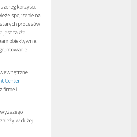
szereg korzyści.
ieże spojrzenie na
m starych procesów
e jest także
eam obiektywnie.
ugruntowanie
e wewnętrzne
t Center
 firmę i
w wyższego
 zależy w dużej