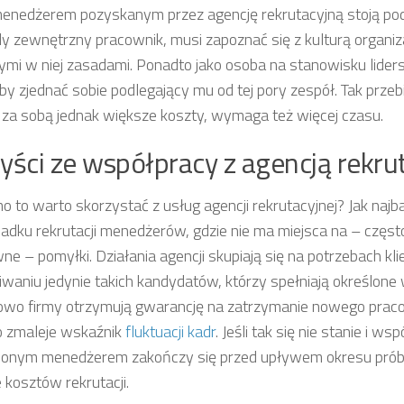
enedżerem pozyskanym przez agencję rekrutacyjną stoją p
dy zewnętrzny pracownik, musi zapoznać się z kulturą organiza
ymi w niej zasadami. Ponadto jako osoba na stanowisku lider
 by zjednać sobie podlegający mu od tej pory zespół. Tak prze
 za sobą jednak większe koszty, wymaga też więcej czasu.
yści ze współpracy z agencją rekru
o to warto skorzystać z usług agencji rekrutacyjnej? Jak najba
adku rekrutacji menedżerów, gdzie nie ma miejsca na – częst
ne – pomyłki. Działania agencji skupiają się na potrzebach kli
waniu jedynie takich kandydatów, którzy spełniają określone
wo firmy otrzymują gwarancję na zatrzymanie nowego pracow
o zmaleje wskaźnik
fluktuacji kadr
. Jeśli tak się nie stanie i w
ionym menedżerem zakończy się przed upływem okresu próbn
e kosztów rekrutacji.