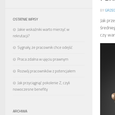
BY
GRZEG
OSTATNIE WPISY
Jak prz
średnie
Jakie wskaźniki warto mierzyć w
czy war
rekrutacji?
Sygnały, że pracownik chce odejść
Praca zdalna w ujęciu prawnym
Rozwój pracowników z potencjałem
Jak przyciągnąć pokolenie Z, czyli
nowoczesne benefity
ARCHIWA