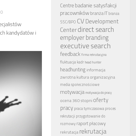
badanie satysfakcji
Centre
20
pracowników
branża IT
branża
CV
Development
SSC/BPO
ecjalistów
direct search
Center
ich kandydatów i
employer branding
executive search
feedback
firma rekrutacyjna
fluktuacja kadr
head hunter
headhunting
informacja
zwrotna
kultura organizacyjna
media społecznościowe
motywacja
motywacja do pracy
oferty
ocena 360 stopni
pracy
praca tymczasowa
proces
rekrutacji
przygotowanie do
raport płacowy
rozmowy
rekrutacja
rekrutacja