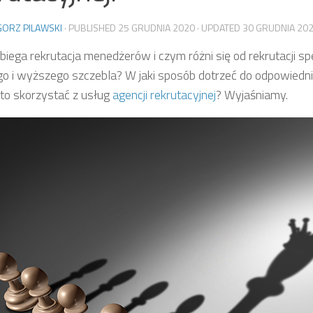
ORZ PILAWSKI
· PUBLISHED
25 GRUDNIA 2020
· UPDATED
30 GRUDNIA 20
ebiega rekrutacja menedżerów i czym różni się od rekrutacji sp
go i wyższego szczebla? W jaki sposób dotrzeć do odpowiedn
to skorzystać z usług
agencji rekrutacyjnej
? Wyjaśniamy.