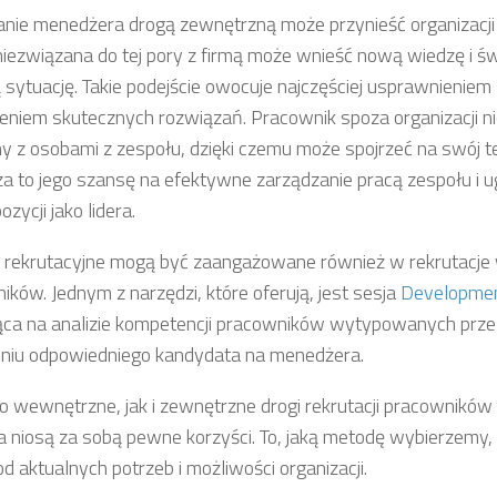
nie menedżera drogą zewnętrzną może przynieść organizacji 
iezwiązana do tej pory z firmą może wnieść nową wiedzę i św
 sytuację. Takie podejście owocuje najczęściej usprawnienie
zieniem skutecznych rozwiązań. Pracownik spoza organizacji ni
y z osobami z zespołu, dzięki czemu może spojrzeć na swój t
a to jego szansę na efektywne zarządzanie pracą zespołu i 
ozycji jako lidera.
 rekrutacyjne mogą być zaangażowane również w rekrutacj
ików. Jednym z narzędzi, które oferują, jest sesja
Developmen
ąca na analizie kompetencji pracowników wytypowanych przez
eniu odpowiedniego kandydata na menedżera.
 wewnętrzne, jak i zewnętrzne drogi rekrutacji pracownikó
a niosą za sobą pewne korzyści. To, jaką metodę wybierzemy,
od aktualnych potrzeb i możliwości organizacji.