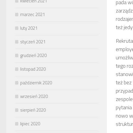
kwiecień 2021
pada wó
zarządz
marzec 2021
rodzaje
też jed
luty 2021
Rekruta
styczeń 2021
employe
grudzień 2020
umożliw
tego ro
listopad 2020
stanowi
też bez
październik 2020
przypad
wrzesień 2020
zespole
pytania
sierpień 2020
nowo wy
struktu
lipiec 2020