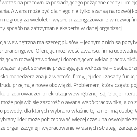
wczas na pracownika posiadającego pożądane cechy i umieję
ania. Awans może być dla niego nie tylko szansą na rozwój ko
m nagrody za wieloletni wysiłek i zaangażowanie w rozwój firm
yny sposób na zatrzymanie eksperta w danej organizacji.
cja wewnętrzna ma szereg plusów – jednym z nich są pozyty
r brandingowe. Oferując możliwość awansu, firma udowadnia
iającym rozwój zawodowy i doceniającym wkład pracowników.
związania jest sprawnie przebiegające wdrożenie – osoba prz
sko menedżera zna już wartości firmy, jej idee i zasady funkc
 trudu przejmuje nowe obowiązki. Problemem, który często po
ku przeprowadzenia rekrutacji wewnętrznej, są relacje inter
 może pojawić się zazdrość o awans współpracownika, a co za
 o powody, dla których wybrano właśnie tę, a nie inną osobę.
brany lider może potrzebować więcej czasu na oswojenie z
rze organizacyjnej i wypracowanie własnych strategii zarządz