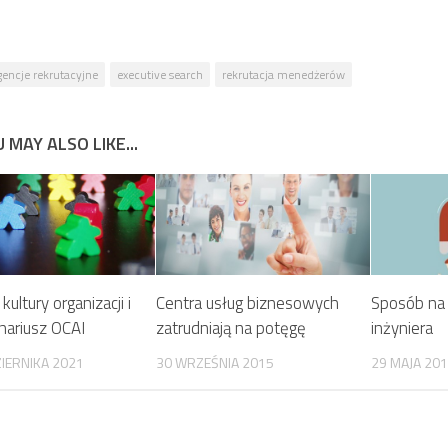
gencje rekrutacyjne
executive search
rekrutacja menedżerów
 MAY ALSO LIKE...
kultury organizacji i
Centra usług biznesowych
Sposób na 
nariusz OCAI
zatrudniają na potęgę
inżyniera
IERNIKA 2021
30 WRZEŚNIA 2015
29 MAJA 20