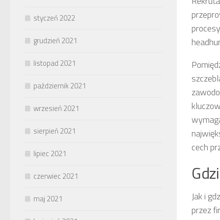
Rekruta
przepro
styczeń 2022
procesy
grudzień 2021
headhun
listopad 2021
Pomięd
szczebla
październik 2021
zawodow
kluczow
wrzesień 2021
wymagan
sierpień 2021
najwięk
cech 
lipiec 2021
Gdzi
czerwiec 2021
Jak i g
maj 2021
przez f