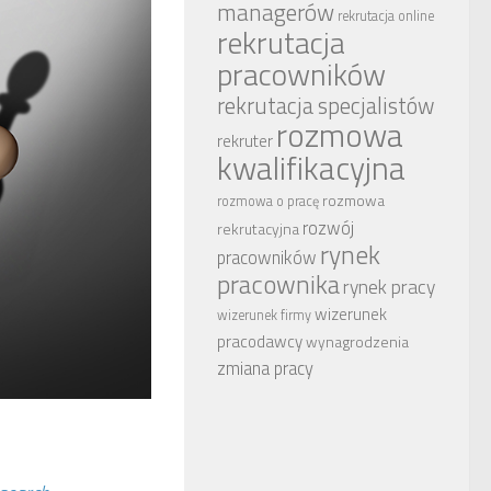
managerów
rekrutacja online
rekrutacja
pracowników
rekrutacja specjalistów
rozmowa
rekruter
kwalifikacyjna
rozmowa
rozmowa o pracę
rozwój
rekrutacyjna
rynek
pracowników
pracownika
rynek pracy
wizerunek
wizerunek firmy
pracodawcy
wynagrodzenia
zmiana pracy