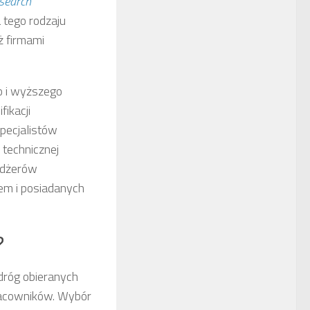
 search
tego rodzaju
ż firmami
go i wyższego
fikacji
pecjalistów
technicznej
edżerów
em i posiadanych
?
dróg obieranych
pracowników. Wybór