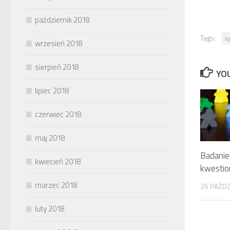
październik 2018
Tags:
a
wrzesień 2018
sierpień 2018
YOU
lipiec 2018
czerwiec 2018
maj 2018
Badanie 
kwiecień 2018
kwestio
marzec 2018
26 PAŹDZ
luty 2018