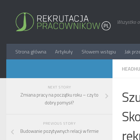
Wszystko o 
Strona główna
Artykuły
Słowem wstępu
Jak prz
HEADHU
NEXT STORY
Szu
Zmiana pracy na początku roku – czy to
dobry pomysł?
Sko
PREVIOUS STORY
rek
Budowanie pozytywnych relacji w firmie