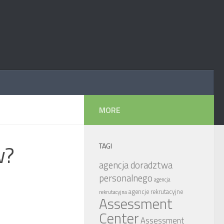
MORE
w?
TAGI
agencja doradztwa
personalnego
agencja
agencje rekrutacyjne
rekrutacyjna
Assessment
Center
Assessment