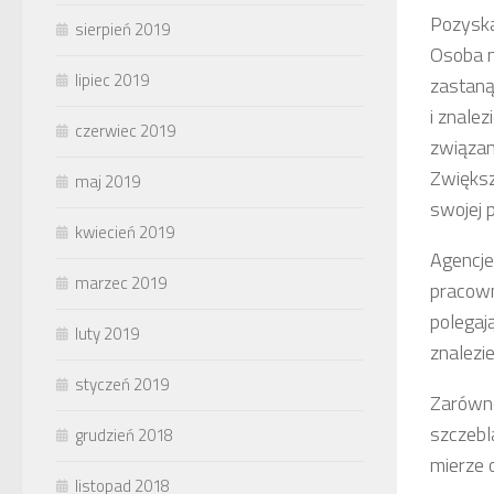
Pozyska
sierpień 2019
Osoba n
lipiec 2019
zastaną
i znale
czerwiec 2019
związan
Zwiększ
maj 2019
swojej p
kwiecień 2019
Agencje
marzec 2019
pracown
polegaj
luty 2019
znalezi
styczeń 2019
Zarówno
szczebl
grudzień 2018
mierze 
listopad 2018