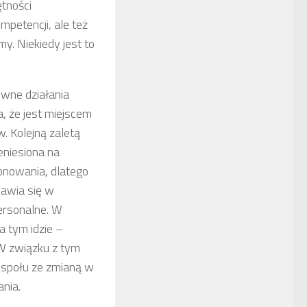
tności
mpetencji, ale też
y. Niekiedy jest to
wne działania
, że jest miejscem
 Kolejną zaletą
eniesiona na
jonowania, dlatego
jawia się w
personalne. W
 tym idzie –
 W związku z tym
espołu ze zmianą w
ania.