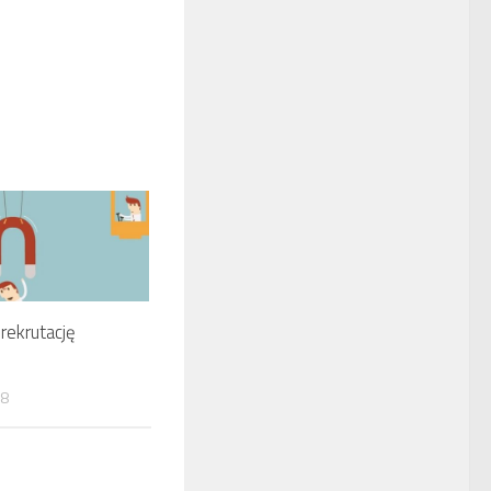
rekrutację
18