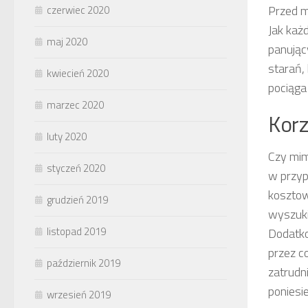
Przed m
czerwiec 2020
Jak każ
maj 2020
panując
starań,
kwiecień 2020
pociąga
marzec 2020
Korz
luty 2020
Czy mim
styczeń 2020
w przyp
kosztow
grudzień 2019
wyszuki
listopad 2019
Dodatko
przez c
październik 2019
zatrudn
poniesi
wrzesień 2019