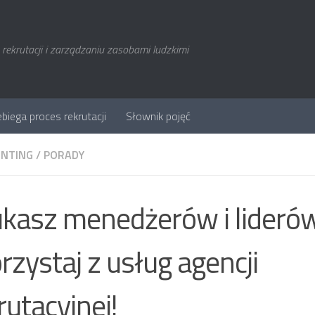
rekrutacji i zarządzaniu zasobami ludzkimi
ebiega proces rekrutacji
Słownik pojęć
NTING
/
PORADY
kasz menedżerów i lideró
rzystaj z usług agencji
rutacyjnej!