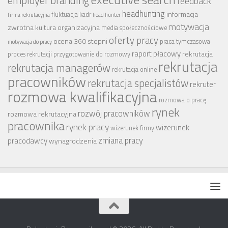
employer branding
feedback
headhunting
informacja
fluktuacja kadr
firma rekrutacyjna
head hunter
motywacja
zwrotna
kultura organizacyjna
media społecznościowe
oferty pracy
ocena 360 stopni
praca tymczasowa
motywacja do pracy
raport płacowy
rekrutacja
proces rekrutacji
przygotowanie do rozmowy
rekrutacja
rekrutacja managerów
rekrutacja online
pracowników
rekrutacja specjalistów
rekruter
rozmowa kwalifikacyjna
rozmowa o pracę
rynek
rozwój pracowników
rozmowa rekrutacyjna
pracownika
rynek pracy
wizerunek
wizerunek firmy
zmiana pracy
pracodawcy
wynagrodzenia