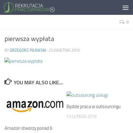
0
pierwsza wypłata
BY
GRZEGORZ PILAWSKI
·
25 KWIETNIA 2016
YOU MAY ALSO LIKE...
Będzie praca w outsourcingu
12 LUTEGO 2016
Amazon stworzy ponad 6