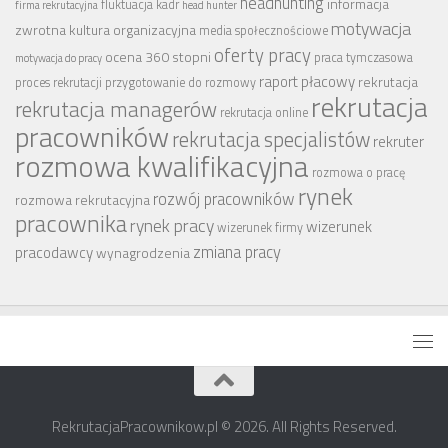
headhunting
informacja
fluktuacja kadr
firma rekrutacyjna
head hunter
motywacja
zwrotna
kultura organizacyjna
media społecznościowe
oferty pracy
ocena 360 stopni
praca tymczasowa
motywacja do pracy
raport płacowy
rekrutacja
proces rekrutacji
przygotowanie do rozmowy
rekrutacja
rekrutacja managerów
rekrutacja online
pracowników
rekrutacja specjalistów
rekruter
rozmowa kwalifikacyjna
rozmowa o pracę
rynek
rozwój pracowników
rozmowa rekrutacyjna
pracownika
rynek pracy
wizerunek
wizerunek firmy
zmiana pracy
pracodawcy
wynagrodzenia
RekrutacjaPracownikow.pl © 2026. All Rights Reserved.