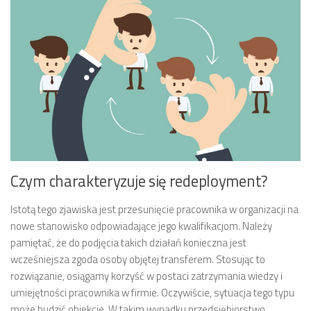
Czym charakteryzuje się redeployment?
Istotą tego zjawiska jest przesunięcie pracownika w organizacji na
nowe stanowisko odpowiadające jego kwalifikacjom. Należy
pamiętać, że do podjęcia takich działań konieczna jest
wcześniejsza zgoda osoby objętej transferem. Stosując to
rozwiązanie, osiągamy korzyść w postaci zatrzymania wiedzy i
umiejętności pracownika w firmie. Oczywiście, sytuacja tego typu
może budzić obiekcje. W takim wypadku przedsiębiorstwo