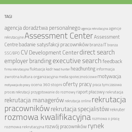
TAGI
agencja doradztwa personalnego
agencje
agencja rekrutacyjna
Assessment Center
Assessment
rekrutacyjne
badanie satysfakcji pracowników
Centre
branża IT
branża
CV
direct search
Development Center
SSC/BPO
executive search
employer branding
feedback
headhunting
informacja
fluktuacja kadr
firma rekrutacyjna
head hunter
motywacja
zwrotna
kultura organizacyjna
media społecznościowe
oferty pracy
ocena 360 stopni
praca tymczasowa
motywacja do pracy
raport płacowy
rekrutacja
proces rekrutacji
przygotowanie do rozmowy
rekrutacja
rekrutacja managerów
rekrutacja online
pracowników
rekrutacja specjalistów
rekruter
rozmowa kwalifikacyjna
rozmowa o pracę
rynek
rozwój pracowników
rozmowa rekrutacyjna