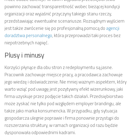
powinno zachować transparentność wobec bieżącej kondycji
organizacji oraz wyjaśnić przyczyny takiego stanu rzeczy,
przedstawiając ewentualne scenariusze. Rozsądnym wyjściem
jest także zwrócenie się po profesjonalną pomocą do
agencji
doradztwa personalnego
, która przeprowadzi taki proces bez
niepotrzebnych napięć.
Plusy i minusy
Korzyści płynące dla obu stron z redeploymentu są jasne.
Pracownik zachowuje miejsce pracy, a pracodawca zachowuje
jego wiedzę i doświadczenie. Nie mniej ważnym aspektem, który
warto wziąć pod uwagę jest pozytywny efekt wizerunkowy, jaki
firma uzyskuje przez podjęcie takich działań. Przedsiębiorstwo
może zyskać nie tylko pod względem employer brandingu, ale
także jako marka konsumencka. W przypadku, gdy sytuacja
gospodarcza ulegnie poprawie i firma ponownie przystąpi do
rozszerzania struktury, w ramach organizacji od razu będzie
dysponowała odpowiednimi kadrami.