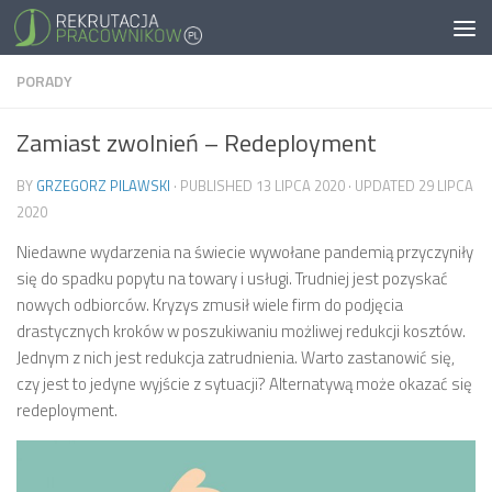
PORADY
Zamiast zwolnień – Redeployment
BY
GRZEGORZ PILAWSKI
· PUBLISHED
13 LIPCA 2020
· UPDATED
29 LIPCA
2020
Niedawne wydarzenia na świecie wywołane pandemią przyczyniły
się do spadku popytu na towary i usługi. Trudniej jest pozyskać
nowych odbiorców. Kryzys zmusił wiele firm do podjęcia
drastycznych kroków w poszukiwaniu możliwej redukcji kosztów.
Jednym z nich jest redukcja zatrudnienia. Warto zastanowić się,
czy jest to jedyne wyjście z sytuacji? Alternatywą może okazać się
redeployment.