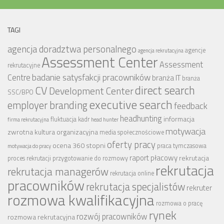
TAGI
agencja doradztwa personalnego
agencje
agencja rekrutacyjna
Assessment Center
Assessment
rekrutacyjne
badanie satysfakcji pracowników
Centre
branża IT
branża
CV
direct search
Development Center
SSC/BPO
executive search
employer branding
feedback
headhunting
informacja
fluktuacja kadr
firma rekrutacyjna
head hunter
motywacja
zwrotna
kultura organizacyjna
media społecznościowe
oferty pracy
ocena 360 stopni
praca tymczasowa
motywacja do pracy
raport płacowy
rekrutacja
proces rekrutacji
przygotowanie do rozmowy
rekrutacja
rekrutacja managerów
rekrutacja online
pracowników
rekrutacja specjalistów
rekruter
rozmowa kwalifikacyjna
rozmowa o pracę
rynek
rozwój pracowników
rozmowa rekrutacyjna