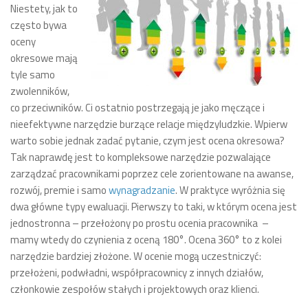
Niestety, jak to
często bywa
oceny
okresowe mają
tyle samo
zwolenników,
co przeciwników. Ci ostatnio postrzegają je jako męczące i
nieefektywne narzędzie burzące relacje międzyludzkie. Wpierw
warto sobie jednak zadać pytanie, czym jest ocena okresowa?
Tak naprawdę jest to kompleksowe narzędzie pozwalające
zarządzać pracownikami poprzez cele zorientowane na awanse,
rozwój, premie i samo
wynagradzanie
. W praktyce wyróżnia się
dwa główne typy ewaluacji. Pierwszy to taki, w którym ocena jest
jednostronna – przełożony po prostu ocenia pracownika
–
mamy wtedy do czynienia z oceną 180°.
Ocena 360° to z kolei
narzędzie bardziej złożone. W ocenie mogą uczestniczyć:
przełożeni, podwładni, współpracownicy z innych działów,
członkowie zespołów stałych i projektowych oraz klienci.