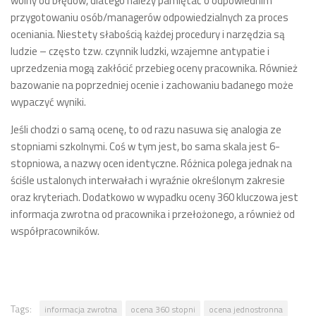
wolny od błędów, dlatego należy pamiętać o odpowiednim
przygotowaniu osób/managerów odpowiedzialnych za proces
oceniania. Niestety słabością każdej procedury i narzędzia są
ludzie – często tzw. czynnik ludzki, wzajemne antypatie i
uprzedzenia mogą zakłócić przebieg oceny pracownika. Również
bazowanie na poprzedniej ocenie i zachowaniu badanego może
wypaczyć wyniki.
Jeśli chodzi o samą ocenę, to od razu nasuwa się analogia ze
stopniami szkolnymi. Coś w tym jest, bo sama skala jest 6-
stopniowa, a nazwy ocen identyczne. Różnica polega jednak na
ściśle ustalonych interwałach i wyraźnie określonym zakresie
oraz kryteriach. Dodatkowo w wypadku oceny 360 kluczowa jest
informacja zwrotna od pracownika i przełożonego, a również od
współpracowników.
Tags:
informacja zwrotna
ocena 360 stopni
ocena jednostronna