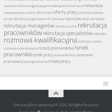
motywacja
zwrotna
kultura organizacyjna
media społecznościowe
oferty pracy
ocena 360 stopni
praca tymczasowa
motywacja do pracy
raport płacowy
rekrutacja
proces rekrutacji
przygotowanie do rozmowy
rekrutacja
rekrutacja managerów
rekrutacja online
pracowników
rekrutacja specjalistów
rekruter
rozmowa kwalifikacyjna
rozmowa o pracę
rynek
rozwój pracowników
rozmowa rekrutacyjna
pracownika
rynek pracy
wizerunek
wizerunek firmy
zmiana pracy
pracodawcy
wynagrodzenia
RekrutacjaPracownikow.pl © 2026. All Rights Reserved.