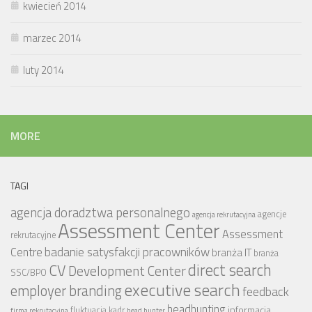
kwiecień 2014
marzec 2014
luty 2014
MORE
TAGI
agencja doradztwa personalnego
agencje
agencja rekrutacyjna
Assessment Center
Assessment
rekrutacyjne
badanie satysfakcji pracowników
Centre
branża IT
branża
CV
direct search
Development Center
SSC/BPO
executive search
employer branding
feedback
headhunting
informacja
fluktuacja kadr
firma rekrutacyjna
head hunter