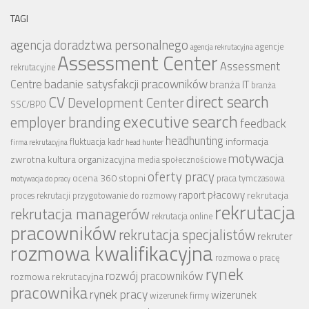
TAGI
agencja doradztwa personalnego
agencje
agencja rekrutacyjna
Assessment Center
Assessment
rekrutacyjne
badanie satysfakcji pracowników
Centre
branża IT
branża
CV
direct search
Development Center
SSC/BPO
executive search
employer branding
feedback
headhunting
informacja
fluktuacja kadr
firma rekrutacyjna
head hunter
motywacja
zwrotna
kultura organizacyjna
media społecznościowe
oferty pracy
ocena 360 stopni
praca tymczasowa
motywacja do pracy
raport płacowy
rekrutacja
proces rekrutacji
przygotowanie do rozmowy
rekrutacja
rekrutacja managerów
rekrutacja online
pracowników
rekrutacja specjalistów
rekruter
rozmowa kwalifikacyjna
rozmowa o pracę
rynek
rozwój pracowników
rozmowa rekrutacyjna
pracownika
rynek pracy
wizerunek
wizerunek firmy