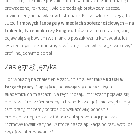
portalach, lecz także poszukać ofert samodzielnie. Informację o
prowadzonej rekrutacji, wiele przedsiębiorstw zamieszcza
bowiem jedynie na własnych stronach. Nie zaszkodzi przeglądać
także
firmowych fanpage’y w mediach społecznościowych – na
LinkedIn, Facebooku czy Google+
. Również tam coraz częściej
pojawiają się bowiem wzmianki o poszukiwaniu kandydata. Jeśli
jeszcze tego nie zrobiliśmy, stwórzmy także własny, „zawodowy”
profil na jednym z portali.
Zasięgnąć języka
Dobrą okazją na znalezienie zatrudnienia jest także
udział w
targach pracy
. Najczęściej odbywają się one w dużych,
akademickich miastach. Na tego rodzaju imprezach pojawia się
mnóstwo firm z różnorodnych branż. Nawet jeśli nie znajdziemy
tam pracy, możemy poprosić o wskazówkę odnośnie
profesjonalnego pisania CV oraz autoprezentacji podczas
rozmowy kwalifikacyjnej. A może nasza aplikacja od razu wzbudzi
czyjeś zainteresowanie?