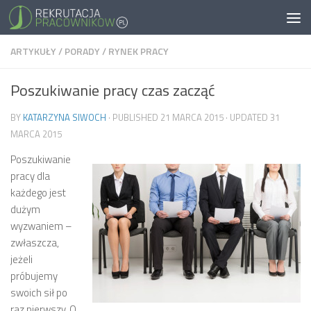
ARTYKUŁY
/
PORADY
/
RYNEK PRACY
Poszukiwanie pracy czas zacząć
BY
KATARZYNA SIWOCH
· PUBLISHED
21 MARCA 2015
· UPDATED
31
MARCA 2015
Poszukiwanie
pracy dla
każdego jest
dużym
wyzwaniem –
zwłaszcza,
jeżeli
próbujemy
swoich sił po
raz pierwszy. O