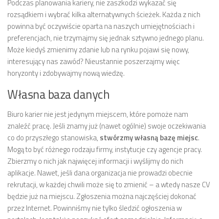
Podczas planowania kariery, nie zaszkodzi wykazać się
rozsądkiem i wybrać kilka alternatywnych ścieżek. Każda z nich
powinna być oczywiście oparta na naszych umiejętnościach i
preferencjach, nie trzymajmy się jednak sztywno jednego planu.
Może kiedyś zmienimy zdanie lub na rynku pojawi się nowy,
interesujący nas zawód? Nieustannie poszerzajmy więc
horyzonty i zdobywajmy nową wiedzę.
Własna baza danych
Biuro karier nie jest jedynym miejscem, które pomoże nam
znaleźć pracę. Jeśli znamy już (nawet ogólnie) swoje oczekiwania
co do przyszłego stanowiska,
stwórzmy własną bazę miejsc
.
Mogą to być różnego rodzaju firmy, instytucje czy agencje pracy.
Zbierzmy o nich jak najwięcej informacji i wyślijmy do nich
aplikacje. Nawet, jeśli dana organizacja nie prowadzi obecnie
rekrutacji, w każdej chwili może się to zmienić – a wtedy nasze CV
będzie już na miejscu. Zgłoszenia można najczęściej dokonać
przez Internet. Powinniśmy nie tylko śledzić ogłoszenia w