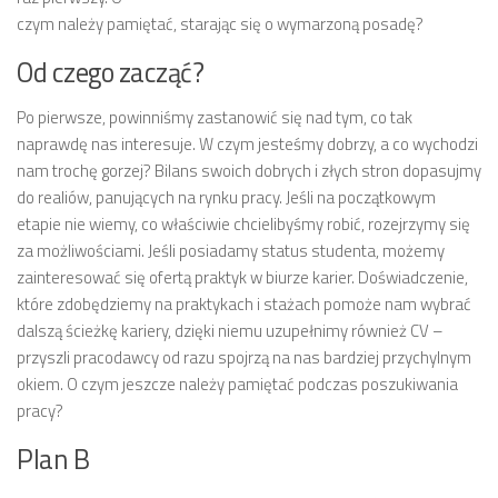
czym należy pamiętać, starając się o wymarzoną posadę?
Od czego zacząć?
Po pierwsze, powinniśmy zastanowić się nad tym, co tak
naprawdę nas interesuje. W czym jesteśmy dobrzy, a co wychodzi
nam trochę gorzej? Bilans swoich dobrych i złych stron dopasujmy
do realiów, panujących na rynku pracy. Jeśli na początkowym
etapie nie wiemy, co właściwie chcielibyśmy robić, rozejrzymy się
za możliwościami. Jeśli posiadamy status studenta, możemy
zainteresować się ofertą praktyk w biurze karier. Doświadczenie,
które zdobędziemy na praktykach i stażach pomoże nam wybrać
dalszą ścieżkę kariery, dzięki niemu uzupełnimy również CV –
przyszli pracodawcy od razu spojrzą na nas bardziej przychylnym
okiem. O czym jeszcze należy pamiętać podczas poszukiwania
pracy?
Plan B