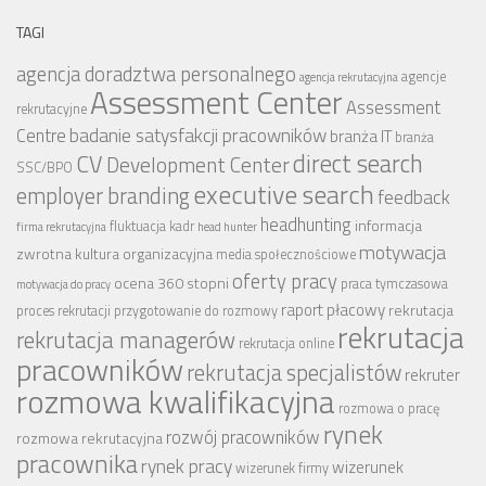
TAGI
agencja doradztwa personalnego
agencje
agencja rekrutacyjna
Assessment Center
Assessment
rekrutacyjne
badanie satysfakcji pracowników
Centre
branża IT
branża
CV
direct search
Development Center
SSC/BPO
executive search
employer branding
feedback
headhunting
informacja
fluktuacja kadr
firma rekrutacyjna
head hunter
motywacja
zwrotna
kultura organizacyjna
media społecznościowe
oferty pracy
ocena 360 stopni
praca tymczasowa
motywacja do pracy
raport płacowy
rekrutacja
proces rekrutacji
przygotowanie do rozmowy
rekrutacja
rekrutacja managerów
rekrutacja online
pracowników
rekrutacja specjalistów
rekruter
rozmowa kwalifikacyjna
rozmowa o pracę
rynek
rozwój pracowników
rozmowa rekrutacyjna
pracownika
rynek pracy
wizerunek
wizerunek firmy