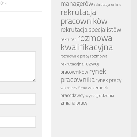
managerów
2014
rekrutacja online
rekrutacja
pracowników
rekrutacja specjalistów
rozmowa
rekruter
kwalifikacyjna
rozmowa
rozmowa o pracę
rozwój
rekrutacyjna
rynek
pracowników
pracownika
rynek pracy
wizerunek
wizerunek firmy
pracodawcy
wynagrodzenia
zmiana pracy