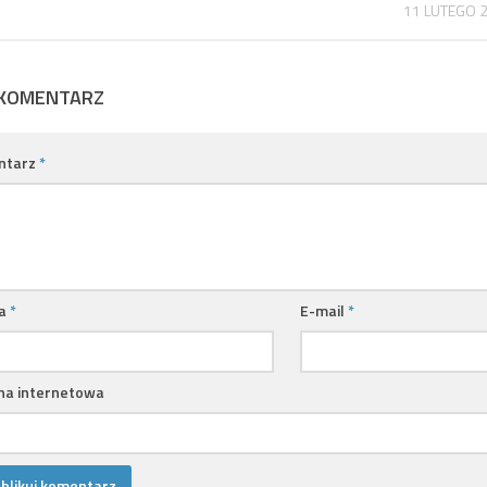
11 LUTEGO 
 KOMENTARZ
ntarz
*
a
*
E-mail
*
na internetowa