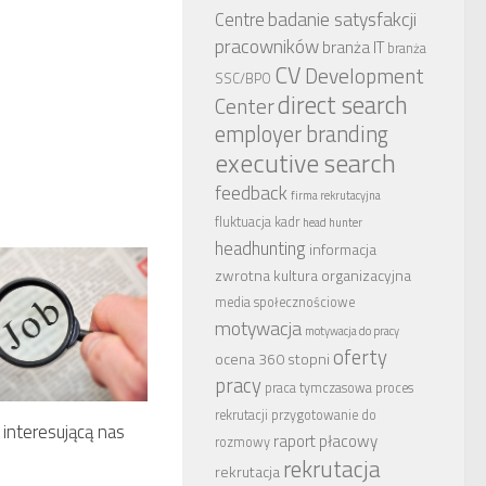
badanie satysfakcji
Centre
pracowników
branża IT
branża
CV
Development
SSC/BPO
direct search
Center
employer branding
executive search
feedback
firma rekrutacyjna
fluktuacja kadr
head hunter
headhunting
informacja
zwrotna
kultura organizacyjna
media społecznościowe
motywacja
motywacja do pracy
oferty
ocena 360 stopni
pracy
praca tymczasowa
proces
rekrutacji
przygotowanie do
 interesującą nas
raport płacowy
rozmowy
rekrutacja
rekrutacja