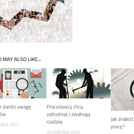
 MAY ALSO LIKE...
re zwróci uwagę
Pracodawcy chcą
rów
zatrudniać i zwalniają
Jak znaleźć
rzadziej
PADA 2019
pracę?
23 KWIETNIA 2015