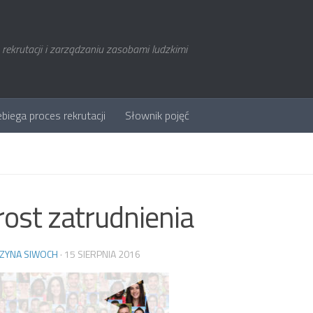
rekrutacji i zarządzaniu zasobami ludzkimi
ebiega proces rekrutacji
Słownik pojęć
ost zatrudnienia
ZYNA SIWOCH
·
15 SIERPNIA 2016