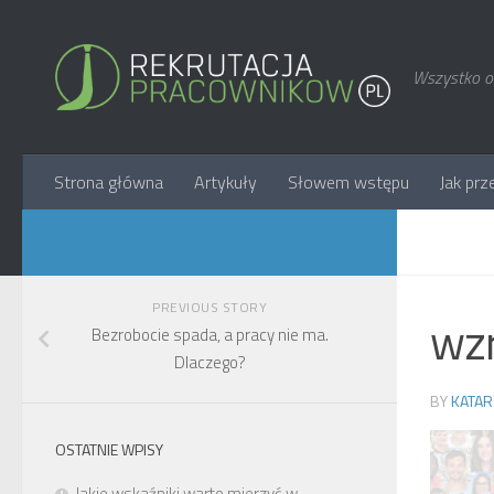
Wszystko o 
Strona główna
Artykuły
Słowem wstępu
Jak prz
PREVIOUS STORY
wzr
Bezrobocie spada, a pracy nie ma.
Dlaczego?
BY
KATAR
OSTATNIE WPISY
Jakie wskaźniki warto mierzyć w