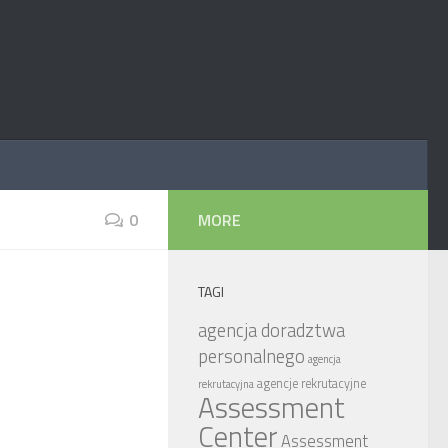
0
MORE
TAGI
agencja doradztwa
personalnego
agencja
agencje rekrutacyjne
rekrutacyjna
Assessment
Center
Assessment