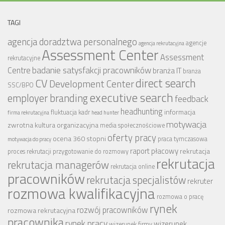
TAGI
agencja doradztwa personalnego
agencje
agencja rekrutacyjna
Assessment Center
Assessment
rekrutacyjne
badanie satysfakcji pracowników
Centre
branża IT
branża
CV
direct search
Development Center
SSC/BPO
executive search
employer branding
feedback
headhunting
informacja
fluktuacja kadr
firma rekrutacyjna
head hunter
motywacja
zwrotna
kultura organizacyjna
media społecznościowe
oferty pracy
ocena 360 stopni
praca tymczasowa
motywacja do pracy
raport płacowy
rekrutacja
proces rekrutacji
przygotowanie do rozmowy
rekrutacja
rekrutacja managerów
rekrutacja online
pracowników
rekrutacja specjalistów
rekruter
rozmowa kwalifikacyjna
rozmowa o pracę
rynek
rozwój pracowników
rozmowa rekrutacyjna
pracownika
rynek pracy
wizerunek
wizerunek firmy