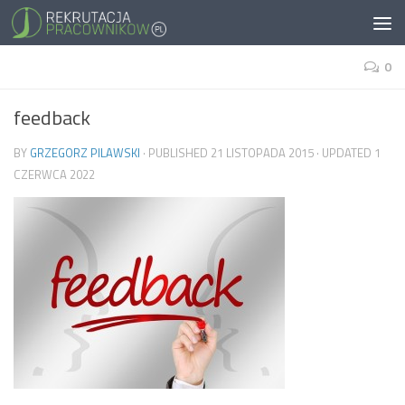
0
feedback
BY
GRZEGORZ PILAWSKI
· PUBLISHED
21 LISTOPADA 2015
· UPDATED
1
CZERWCA 2022