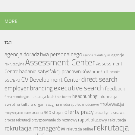
MORE
TAGI
agencja doradztwa personalnego
agencje
agencja rekrutacyjna
Assessment Center
Assessment
rekrutacyjne
badanie satysfakcji pracowników
Centre
branża IT
branża
CV
direct search
Development Center
SSC/BPO
executive search
employer branding
feedback
headhunting
informacja
fluktuacja kadr
firma rekrutacyjna
head hunter
motywacja
zwrotna
kultura organizacyjna
media społecznościowe
oferty pracy
ocena 360 stopni
praca tymczasowa
motywacja do pracy
raport płacowy
rekrutacja
proces rekrutacji
przygotowanie do rozmowy
rekrutacja
rekrutacja managerów
rekrutacja online