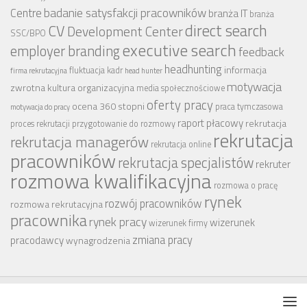
badanie satysfakcji pracowników
Centre
branża IT
branża
CV
direct search
Development Center
SSC/BPO
executive search
employer branding
feedback
headhunting
informacja
fluktuacja kadr
firma rekrutacyjna
head hunter
motywacja
zwrotna
kultura organizacyjna
media społecznościowe
oferty pracy
ocena 360 stopni
praca tymczasowa
motywacja do pracy
raport płacowy
rekrutacja
proces rekrutacji
przygotowanie do rozmowy
rekrutacja
rekrutacja managerów
rekrutacja online
pracowników
rekrutacja specjalistów
rekruter
rozmowa kwalifikacyjna
rozmowa o pracę
rynek
rozwój pracowników
rozmowa rekrutacyjna
pracownika
rynek pracy
wizerunek
wizerunek firmy
zmiana pracy
pracodawcy
wynagrodzenia