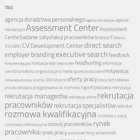
TAGI
agencja doradztwa personalnego
agencje
agencja rekrutacyjna
Assessment Center
Assessment
rekrutacyjne
badanie satysfakcji pracowników
Centre
branża IT
branża
CV
direct search
Development Center
SSC/BPO
executive search
employer branding
feedback
headhunting
informacja
fluktuacja kadr
firma rekrutacyjna
head hunter
motywacja
zwrotna
kultura organizacyjna
media społecznościowe
oferty pracy
ocena 360 stopni
praca tymczasowa
motywacja do pracy
raport płacowy
rekrutacja
proces rekrutacji
przygotowanie do rozmowy
rekrutacja
rekrutacja managerów
rekrutacja online
pracowników
rekrutacja specjalistów
rekruter
rozmowa kwalifikacyjna
rozmowa o pracę
rynek
rozwój pracowników
rozmowa rekrutacyjna
pracownika
rynek pracy
wizerunek
wizerunek firmy