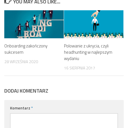
YOU MAY ALSO LIKE...
Onboarding zakończony
Polowanie z ukrycia, czyli
sukcesem
headhunting w najlepszym
wydaniu
28 WRZEŚNIA 2020
16 SIERPNIA 2017
DODAJ KOMENTARZ
Komentarz
*