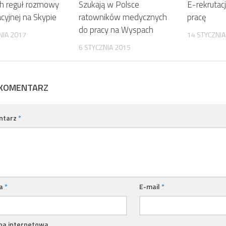
ch reguł rozmowy
Szukają w Polsce
E-rekrutac
acyjnej na Skypie
ratowników medycznych
pracę
do pracy na Wyspach
NIA 2017
14 STYCZNIA
6 STYCZNIA 2015
 KOMENTARZ
ntarz
*
a
*
E-mail
*
na internetowa