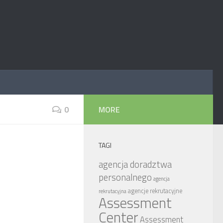
0
MORE
TAGI
agencja doradztwa
personalnego
agencja
agencje rekrutacyjne
rekrutacyjna
Assessment
Center
Assessment