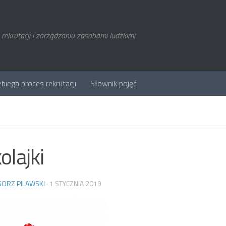
rekrutacji i zarządzaniu zasobami ludzkimi
ebiega proces rekrutacji
Słownik pojęć
olajki
ORZ PILAWSKI
·
1 STYCZNIA 2019