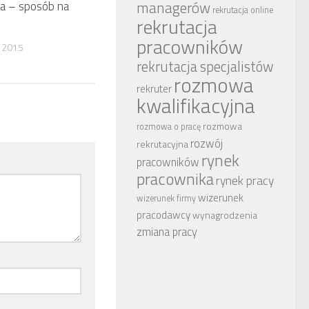
managerów
ja – sposób na
rekrutacja online
rekrutacja
pracowników
 2015
rekrutacja specjalistów
rozmowa
rekruter
kwalifikacyjna
rozmowa
rozmowa o pracę
rozwój
rekrutacyjna
rynek
pracowników
pracownika
rynek pracy
wizerunek
wizerunek firmy
pracodawcy
wynagrodzenia
zmiana pracy