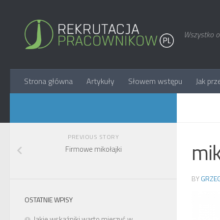
Wszystko o 
Strona główna
Artykuły
Słowem wstępu
Jak prz
PREVIOUS STORY
mik
Firmowe mikołajki
BY
GRZEG
OSTATNIE WPISY
Jakie wskaźniki warto mierzyć w