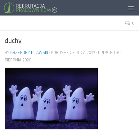
0
duchy
BY
GRZEGORZ PILAWSKI
· PUBLISHED
3 LIPCA 2017
· UPDATED
30
SIERPNIA 2020