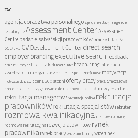
TAGI
agencja doradztwa personalnego
agencje
agencja rekrutacyjna
Assessment Center
Assessment
rekrutacyjne
badanie satysfakcji pracowników
Centre
branża IT
branża
CV
direct search
Development Center
SSC/BPO
executive search
employer branding
feedback
headhunting
informacja
fluktuacja kadr
firma rekrutacyjna
head hunter
motywacja
zwrotna
kultura organizacyjna
media społecznościowe
oferty pracy
ocena 360 stopni
praca tymczasowa
motywacja do pracy
raport płacowy
rekrutacja
proces rekrutacji
przygotowanie do rozmowy
rekrutacja
rekrutacja managerów
rekrutacja online
pracowników
rekrutacja specjalistów
rekruter
rozmowa kwalifikacyjna
rozmowa o pracę
rynek
rozwój pracowników
rozmowa rekrutacyjna
pracownika
rynek pracy
wizerunek
wizerunek firmy