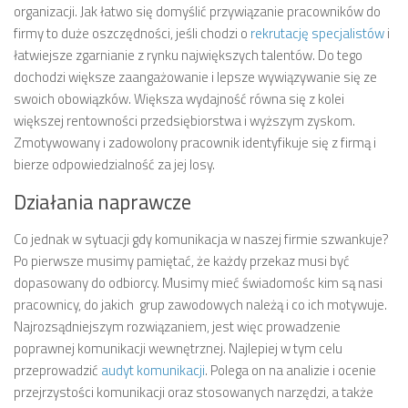
organizacji. Jak łatwo się domyślić przywiązanie pracowników do
firmy to duże oszczędności, jeśli chodzi o
rekrutację specjalistów
i
łatwiejsze zgarnianie z rynku największych talentów. Do tego
dochodzi większe zaangażowanie i lepsze wywiązywanie się ze
swoich obowiązków. Większa wydajność równa się z kolei
większej rentowności przedsiębiorstwa i wyższym zyskom.
Zmotywowany i zadowolony pracownik identyfikuje się z firmą i
bierze odpowiedzialność za jej losy.
Działania naprawcze
Co jednak w sytuacji gdy komunikacja w naszej firmie szwankuje?
Po pierwsze musimy pamiętać, że każdy przekaz musi być
dopasowany do odbiorcy. Musimy mieć świadomośc kim są nasi
pracownicy, do jakich grup zawodowych należą i co ich motywuje.
Najrozsądniejszym rozwiązaniem, jest więc prowadzenie
poprawnej komunikacji wewnętrznej. Najlepiej w tym celu
przeprowadzić
audyt komunikacji
. Polega on na analizie i ocenie
przejrzystości komunikacji oraz stosowanych narzędzi, a także