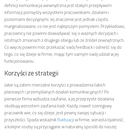
definicji komunikacja wewnętrzna jest stałym przepływem
informacji pomiędzy wszystkimi pracownikami, działami i
poziomami decyzyjnymi. Jej znaczenie jest jednak często
marginalizowane, co nie jest najlepszym pomysłem. Przykładowo,
pracownicy nie powinni dowiadywać się o ważnych decyzjach i
istotnych zmianach z drugiego obiegu lub ze źródeł zewnętrznych.
Co więcej powinni móc przekazać swój feedback i odnieść się do
tego, co się dzieje w firmie, mając tym samym swój udział w jej
funkcjonowaniu.
Korzyści ze strategii
Jakie są zatem mierzalne korzyści z prowadzenia takich
planowych i przemyślanych działań komunikacyjnych? Po
pierwsze firma wzbudza zaufanie, a jej przejrzyste działania
skutkują wzrostem zaufania kadr. Każdy, nawet szeregowy
pracownik wie, co się dzieje, jest pewny swojej sytuacji i
przyszłości. Spada wskaźnik
fluktuacji
w firmie, wzrasta lojalność,
a kolejne osoby są przyciągane w naturalny sposób do naszej