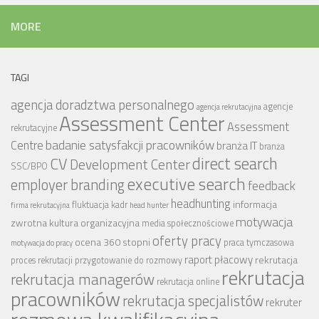
MORE
TAGI
agencja doradztwa personalnego
agencje
agencja rekrutacyjna
Assessment Center
Assessment
rekrutacyjne
badanie satysfakcji pracowników
Centre
branża IT
branża
CV
direct search
Development Center
SSC/BPO
executive search
employer branding
feedback
headhunting
informacja
fluktuacja kadr
firma rekrutacyjna
head hunter
motywacja
zwrotna
kultura organizacyjna
media społecznościowe
oferty pracy
ocena 360 stopni
praca tymczasowa
motywacja do pracy
raport płacowy
rekrutacja
proces rekrutacji
przygotowanie do rozmowy
rekrutacja
rekrutacja managerów
rekrutacja online
pracowników
rekrutacja specjalistów
rekruter