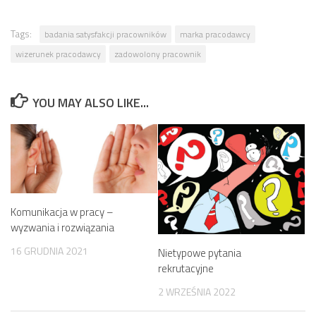
Tags:
badania satysfakcji pracowników
marka pracodawcy
wizerunek pracodawcy
zadowolony pracownik
YOU MAY ALSO LIKE...
Komunikacja w pracy –
wyzwania i rozwiązania
16 GRUDNIA 2021
Nietypowe pytania
rekrutacyjne
2 WRZEŚNIA 2022