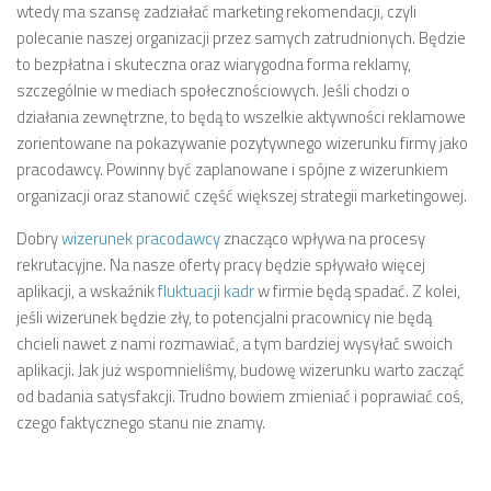
wtedy ma szansę zadziałać marketing rekomendacji, czyli
polecanie naszej organizacji przez samych zatrudnionych. Będzie
to bezpłatna i skuteczna oraz wiarygodna forma reklamy,
szczególnie w mediach społecznościowych. Jeśli chodzi o
działania zewnętrzne, to będą to wszelkie aktywności reklamowe
zorientowane na pokazywanie pozytywnego wizerunku firmy jako
pracodawcy. Powinny być zaplanowane i spójne z wizerunkiem
organizacji oraz stanowić część większej strategii marketingowej.
Dobry
wizerunek pracodawcy
znacząco wpływa na procesy
rekrutacyjne. Na nasze oferty pracy będzie spływało więcej
aplikacji, a wskaźnik
fluktuacji kadr
w firmie będą spadać. Z kolei,
jeśli wizerunek będzie zły, to potencjalni pracownicy nie będą
chcieli nawet z nami rozmawiać, a tym bardziej wysyłać swoich
aplikacji. Jak już wspomnieliśmy, budowę wizerunku warto zacząć
od badania satysfakcji. Trudno bowiem zmieniać i poprawiać coś,
czego faktycznego stanu nie znamy.