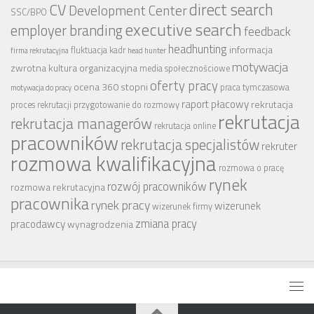
CV
direct search
Development Center
SSC/BPO
executive search
employer branding
feedback
headhunting
informacja
fluktuacja kadr
firma rekrutacyjna
head hunter
motywacja
zwrotna
kultura organizacyjna
media społecznościowe
oferty pracy
ocena 360 stopni
praca tymczasowa
motywacja do pracy
raport płacowy
rekrutacja
proces rekrutacji
przygotowanie do rozmowy
rekrutacja
rekrutacja managerów
rekrutacja online
pracowników
rekrutacja specjalistów
rekruter
rozmowa kwalifikacyjna
rozmowa o pracę
rynek
rozwój pracowników
rozmowa rekrutacyjna
pracownika
rynek pracy
wizerunek
wizerunek firmy
zmiana pracy
pracodawcy
wynagrodzenia