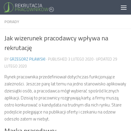
PORADY
Jak wizerunek pracodawcy wpływa na
rekrutację
BY
GRZEGORZ PILAWSKI
· PUBLISHED
3 LUTEGO 2020
· UPDATED
29
LUTEGO 2020
Rynek pracownika przedefiniował dotychczas funkcjonujące
zależności. Jeszcze parę lat temu na jedno stanowisko aplikowały
dziesiątki osób, a pracodawca mógł wybierać spośród licznych
aplikacji. Dzisiaj to pracownicy rozgrywają karty, a firmy muszą
ostro konkurować o kandydata na trudnym dla nich rynku. Stare
podejście polegające na publikacji oferty i czekaniu na odzew
odeszło zatem w niebyt.