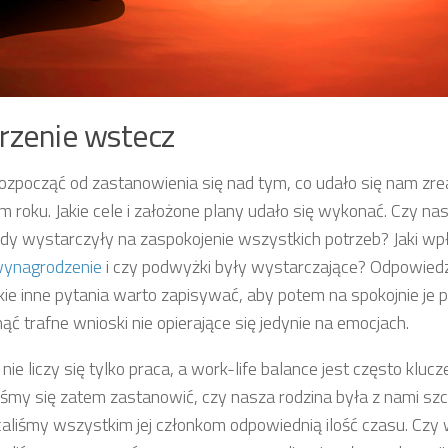
rzenie wstecz
ozpocząć od zastanowienia się nad tym, co udało się nam zr
m roku. Jakie cele i założone plany udało się wykonać. Czy na
dy wystarczyły na zaspokojenie wszystkich potrzeb? Jaki wp
ynagrodzenie
i czy podwyżki były wystarczające? Odpowiedzi
ie inne pytania warto zapisywać, aby potem na spokojnie je pr
ąć trafne wnioski nie opierające się jedynie na emocjach.
nie liczy się tylko praca, a work-life balance jest często kluc
śmy się zatem zastanowić, czy nasza rodzina była z nami szc
aliśmy wszystkim jej członkom odpowiednią ilość czasu. Czy