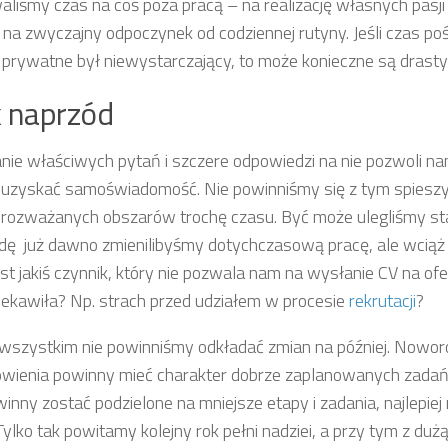
aliśmy czas na coś poza pracą – na realizację własnych pasji 
na zwyczajny odpoczynek od codziennej rutyny. Jeśli czas p
prywatne był niewystarczający, to może konieczne są drast
 naprzód
ie właściwych pytań i szczere odpowiedzi na nie pozwoli na
i uzyskać samoświadomość. Nie powinniśmy się z tym spieszyć
 rozważanych obszarów trochę czasu. Być może ulegliśmy stag
ę już dawno zmienilibyśmy dotychczasową pracę, ale wciąż 
st jakiś czynnik, który nie pozwala nam na wysłanie CV na ofe
iekawiła? Np. strach przed udziałem w procesie
rekrutacji
?
wszystkim nie powinniśmy odkładać zmian na później. Nowo
wienia powinny mieć charakter dobrze zaplanowanych zadań.
winny zostać podzielone na mniejsze etapy i zadania, najlepi
Tylko tak powitamy kolejny rok pełni nadziei, a przy tym z du