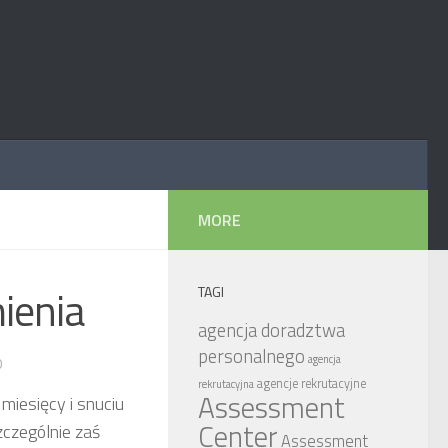
MORE
ienia
TAGI
agencja doradztwa
personalnego
agencja
0
agencje rekrutacyjne
rekrutacyjna
Assessment
miesięcy i snuciu
Center
zczególnie zaś
Assessment