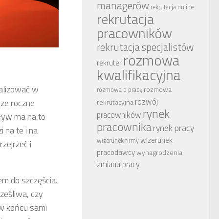
managerów
rekrutacja online
rekrutacja
pracowników
rekrutacja specjalistów
rozmowa
rekruter
kwalifikacyjna
ealizować w
rozmowa
rozmowa o pracę
rozwój
sze roczne
rekrutacyjna
rynek
pracowników
ływ ma na to
pracownika
rynek pracy
 na te i na
wizerunek
wizerunek firmy
zejrzeć i
pracodawcy
wynagrodzenia
zmiana pracy
zem do szczęścia.
ześliwa, czy
 w końcu sami