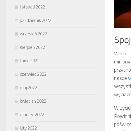
listopad 2022
październik 2022
wrzesień 2022
Spoj
sierpień 2022
Warto r
lipiec 2022
miniony
przycho
czerwiec 2022
nasze
w
wszystk
maj 2022
wyciągn
kwiecień 2022
W życiu 
marzec 2022
Powinni
poświęc
luty 2022