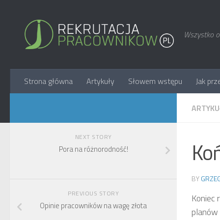
Wszystko o 
Strona główna
Artykuły
Słowem wstępu
Jak prz
ARTYKU
NEXT STORY
Koń
Pora na różnorodność!
BY
GRZEG
PREVIOUS STORY
Koniec 
Opinie pracowników na wagę złota
planów 