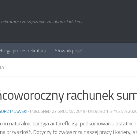
rekrutacji i zarządzaniu zasobami ludzkimi
ebiega proces rekrutacji
Słownik pojęć
ŁY
coworoczny rachunek sum
ORZ PILAWSKI
· PUBLISHED
23 GRUDNIA 2019
· UPDATED
1 STYCZNIA 202
roku naturalnie sprzyja autorefleksji, podsumowaniu ostatnich 
na przyszłość. Dotyczy to zwłaszcza naszej pracy i kariery, s