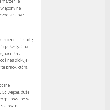
i marzeń, a
oświęcony na
yczne zmiany?
m zrozumieć istotę
 i poświęcić na
nacji i tak
coś nas blokuje?
rtę pracy, która
roczne
 Co więcej, duże
ej rozplanowane w
żą szansą na