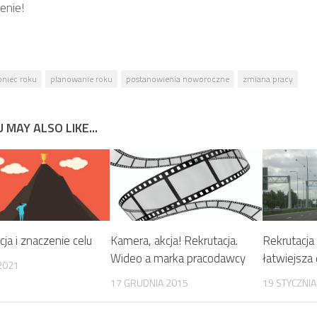
enie!
oniec roku
planowanie roku
postanowienia noworoczne
zmiana pracy
 MAY ALSO LIKE...
a i znaczenie celu
Kamera, akcja! Rekrutacja.
Rekrutacja
Wideo a marka pracodawcy
łatwiejsza
2021
17 GRUDNIA 2015
19 STYCZNIA