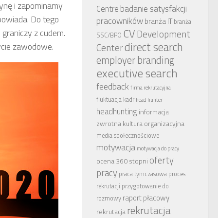
tynę i zapominamy
badanie satysfakcji
Centre
dpowiada. Do tego
pracowników
branża IT
branża
CV
 graniczy z cudem.
Development
SSC/BPO
direct search
ycie zawodowe.
Center
employer branding
executive search
feedback
firma rekrutacyjna
fluktuacja kadr
head hunter
headhunting
informacja
zwrotna
kultura organizacyjna
media społecznościowe
motywacja
motywacja do pracy
oferty
ocena 360 stopni
pracy
praca tymczasowa
proces
rekrutacji
przygotowanie do
raport płacowy
rozmowy
rekrutacja
rekrutacja