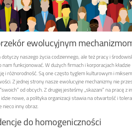
przekór ewolucyjnym mechanizmo
n dotyczy naszego życia codziennego, ale też pracy i środowi
o nam funkcjonować. W dużych firmach i korporacjach kładzie 
cję i różnorodność. Są one często tyglem kulturowym i miksem
ości. Z jednej strony nasze ewolucyjne mechanizmy nie przest
“swoich” od obcych. Z drugiej jesteśmy „skazani” na pracę z 
 idzie nowe, a polityka organizacji stawia na otwartość i toler
e nieco inny obraz.
encje do homogeniczności