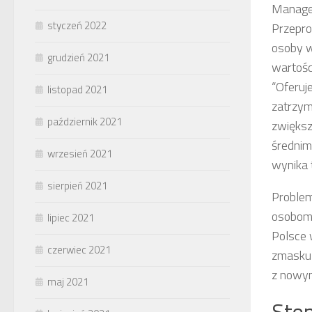
Manager
styczeń 2022
Przepr
osoby w
grudzień 2021
wartośc
“Oferuj
listopad 2021
zatrzym
październik 2021
zwięks
średnim
wrzesień 2021
wynika 
sierpień 2021
Problem
osobom 
lipiec 2021
Polsce 
czerwiec 2021
zmaskul
z nowym
maj 2021
Stop