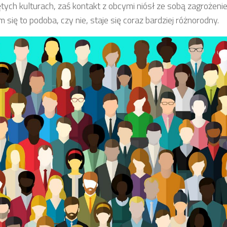
tych kulturach, zaś kontakt z obcymi niósł ze sobą zagrożenie
m się to podoba, czy nie, staje się coraz bardziej różnorodny.