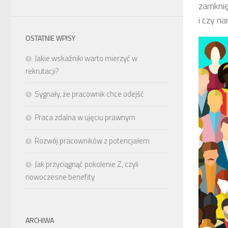
zamknię
i czy na
OSTATNIE WPISY
Jakie wskaźniki warto mierzyć w
rekrutacji?
Sygnały, że pracownik chce odejść
Praca zdalna w ujęciu prawnym
Rozwój pracowników z potencjałem
Jak przyciągnąć pokolenie Z, czyli
nowoczesne benefity
ARCHIWA