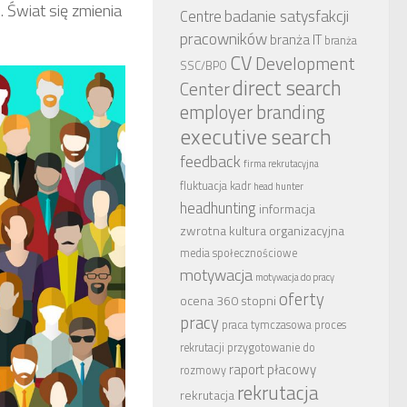
. Świat się zmienia
badanie satysfakcji
Centre
pracowników
branża IT
branża
CV
Development
SSC/BPO
direct search
Center
employer branding
executive search
feedback
firma rekrutacyjna
fluktuacja kadr
head hunter
headhunting
informacja
zwrotna
kultura organizacyjna
media społecznościowe
motywacja
motywacja do pracy
oferty
ocena 360 stopni
pracy
praca tymczasowa
proces
rekrutacji
przygotowanie do
raport płacowy
rozmowy
rekrutacja
rekrutacja