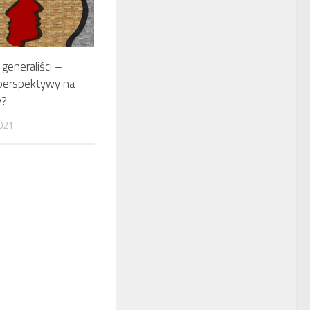
i generaliści –
 perspektywy na
y?
021