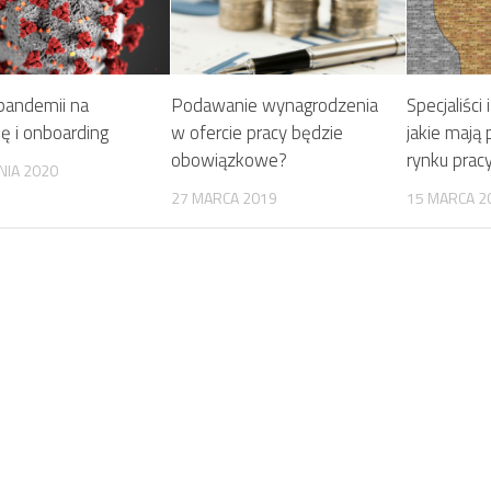
andemii na
Podawanie wynagrodzenia
Specjaliści 
ję i onboarding
w ofercie pracy będzie
jakie mają
obowiązkowe?
rynku prac
NIA 2020
27 MARCA 2019
15 MARCA 2