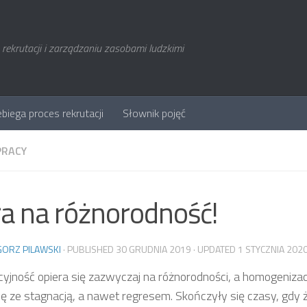
rekrutacji i zarządzaniu zasobami ludzkimi
ebiega proces rekrutacji
Słownik pojęć
PRACY
a na różnorodność!
ORZ PILAWSKI
· PUBLISHED
30 GRUDNIA 2019
· UPDATED
1 STYCZNIA 202
yjność opiera się zazwyczaj na różnorodności, a homogenizac
ię ze stagnacją, a nawet regresem. Skończyły się czasy, gdy 