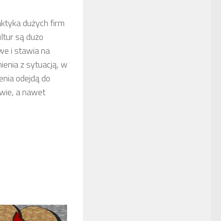
ktyka dużych firm
ltur są dużo
we i stawia na
ienia z sytuacją, w
enia odejdą do
owie, a nawet