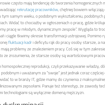
owie często mają tendencję do tworzenia homogenicznych mi
owadzając
rekrutację pracowników
, chętniej bowiem włączają
 tym samym wieku, o podobnym wykształceniu, podobnych p
iach. Widać to chociażby w ogłoszeniach o pracę, gdzie króluj
emy pracę w młodym, dynamicznym zespole”. Wygląda to troc
ał i ciągle tkwimy okresie transformacji ustrojowej. Pomimo 
zonej
fluktuacji kadr
i deficytu rąk do pracy osoby starsze, a 
 mają problemy ze znalezieniem pracy. Coś się w tym zakresie 
to ze zrozumienia, że starsze osoby są wartościowymi praco
 homospołecznej reprodukcji, czyli przekazywanie władzy, dób
podobnym i uważanym za “swoje” jest jednak coraz częściej
widać to w branży IT, gdzie mamy do czynienia z maksymalni
inizowanymi zepsołami. Panuje też stereotyp, że zawody tec
i technologiami są wyłącznie domeną mężczyzn.
 dyskryminacji