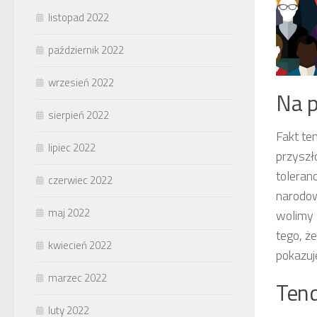
listopad 2022
październik 2022
wrzesień 2022
Na 
sierpień 2022
Fakt te
lipiec 2022
przyszł
toleran
czerwiec 2022
narodow
maj 2022
wolimy 
tego, że
kwiecień 2022
pokazuj
marzec 2022
Tend
luty 2022