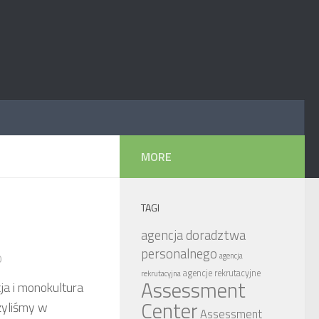
MORE
TAGI
agencja doradztwa
personalnego
agencja
0
agencje rekrutacyjne
rekrutacyjna
Assessment
ja i monokultura
Center
żyliśmy w
Assessment