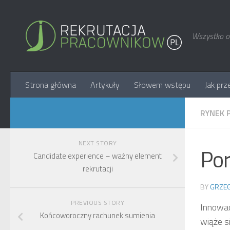
Wszystko o 
Strona główna
Artykuły
Słowem wstępu
Jak prz
RYNEK 
NEXT STORY
Por
Candidate experience – ważny element
rekrutacji
BY
GRZEG
PREVIOUS STORY
Innowac
Końcoworoczny rachunek sumienia
wiąże s