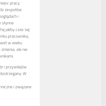
ejsc pracy.
 do zespołów
oglądach i
e słynne
hę jakby czas się
rynku pracownika,
nawet w wieku
zmienia, ale nie
wnikami.
r i przywilejów
 dostrzegany. W
e
hniczne i związane