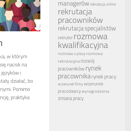
managerów
rekrutacja online
rekrutacja
pracowników
rekrutacja specjalistów
rozmowa
rekruter
m
kwalifikacyjna
rozmowa
rozmowa o pracę
ska, w którym
rozwój
rekrutacyjna
się nacisk na
rynek
pracowników
 języków i
pracownika
rynek pracy
ały działać, bo
wizerunek
wizerunek firmy
innymi. Pomimo
pracodawcy
wynagrodzenia
ancję, praktyka
zmiana pracy