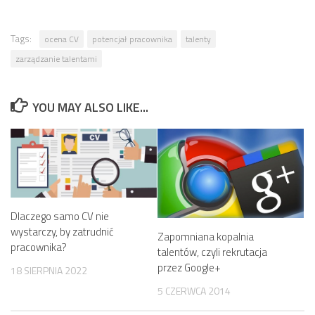
Tags:
ocena CV
potencjał pracownika
talenty
zarządzanie talentami
YOU MAY ALSO LIKE...
Dlaczego samo CV nie
wystarczy, by zatrudnić
Zapomniana kopalnia
pracownika?
talentów, czyli rekrutacja
przez Google+
18 SIERPNIA 2022
5 CZERWCA 2014