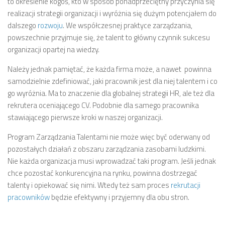
to określenie kogoś, kto w sposób ponadprzeciętny przyczynia się
realizacji strategii organizacji i wyróżnia się dużym potencjałem do
dalszego
rozwoju
. We współczesnej praktyce zarządzania,
powszechnie przyjmuje się, że talent to główny czynnik sukcesu
organizacji opartej na wiedzy.
Należy jednak pamiętać, że każda firma może, a nawet powinna
samodzielnie zdefiniować, jaki pracownik jest dla niej talentem i co
go wyróżnia. Ma to znaczenie dla globalnej strategii HR, ale też dla
rekrutera oceniającego CV. Podobnie dla samego pracownika
stawiającego pierwsze kroki w naszej organizacji.
Program Zarządzania Talentami nie może więc być oderwany od
pozostałych działań z obszaru zarządzania zasobami ludzkimi.
Nie każda organizacja musi wprowadzać taki program. Jeśli jednak
chce pozostać konkurencyjna na rynku, powinna dostrzegać
talenty i opiekować się nimi. Wtedy też sam proces
rekrutacji
pracowników
będzie efektywny i przyjemny dla obu stron.