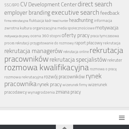
CV
direct search
Development Center
SSC/BPO
executive search
employer branding
feedback
headhunting
informacja
fluktuacja kadr
firma rekrutacyjna
head hunter
motywacja
zwrotna
kultura organizacyjna
media społecznościowe
oferty pracy
ocena 360 stopni
praca tymczasowa
motywacja do pracy
raport płacowy
rekrutacja
proces rekrutacji
przygotowanie do rozmowy
rekrutacja
rekrutacja managerów
rekrutacja online
pracowników
rekrutacja specjalistów
rekruter
rozmowa kwalifikacyjna
rozmowa o pracę
rynek
rozwój pracowników
rozmowa rekrutacyjna
pracownika
rynek pracy
wizerunek
wizerunek firmy
zmiana pracy
pracodawcy
wynagrodzenia