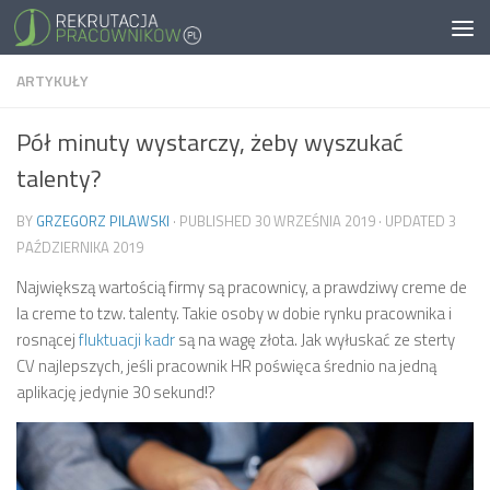
ARTYKUŁY
Pół minuty wystarczy, żeby wyszukać
talenty?
BY
GRZEGORZ PILAWSKI
· PUBLISHED
30 WRZEŚNIA 2019
· UPDATED
3
PAŹDZIERNIKA 2019
Największą wartością firmy są pracownicy, a prawdziwy creme de
la creme to tzw. talenty. Takie osoby w dobie rynku pracownika i
rosnącej
fluktuacji kadr
są na wagę złota. Jak wyłuskać ze sterty
CV najlepszych, jeśli pracownik HR poświęca średnio na jedną
aplikację jedynie 30 sekund!?