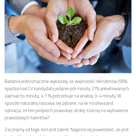
Badania jednoznacznie wykazały, że większość rekruterów (56%)
spędza nad CV kandydata jedynie pół minuty. 21% ankietowanych
zajmuje to minutę, a 11% potrzebuje na analizę 3-4 minuty. W
sposób naturalny nasuwa się pytanie, na ile możliwa jest
sytuacja, że ten pośpiech powoduje utratę szansy na wyłowienie
prawdziwych talentów?
Zacznijmy od tego, kim jest talent. Najprościej powiedzieć, że jest