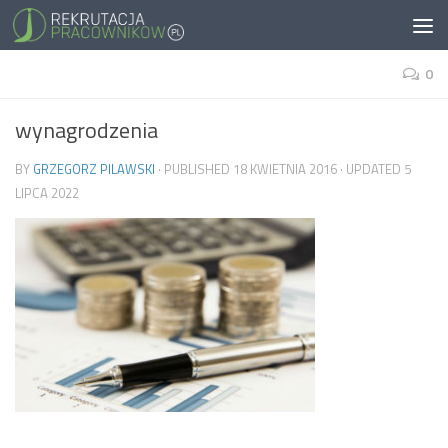
0
wynagrodzenia
BY
GRZEGORZ PILAWSKI
· PUBLISHED
18 KWIETNIA 2016
· UPDATED
5
LIPCA 2022