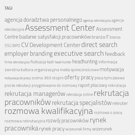
TAGI
agencja doradztwa personalnego
agencje
agencja rekrutacyjna
Assessment Center
Assessment
rekrutacyjne
badanie satysfakcji pracowników
Centre
branża IT
branża
CV
direct search
Development Center
SSC/BPO
executive search
employer branding
feedback
headhunting
informacja
fluktuacja kadr
firma rekrutacyjna
head hunter
motywacja
zwrotna
kultura organizacyjna
media społecznościowe
oferty pracy
ocena 360 stopni
praca tymczasowa
motywacja do pracy
raport płacowy
rekrutacja
proces rekrutacji
przygotowanie do rozmowy
rekrutacja
rekrutacja managerów
rekrutacja online
pracowników
rekrutacja specjalistów
rekruter
rozmowa kwalifikacyjna
rozmowa o pracę
rynek
rozwój pracowników
rozmowa rekrutacyjna
pracownika
rynek pracy
wizerunek
wizerunek firmy