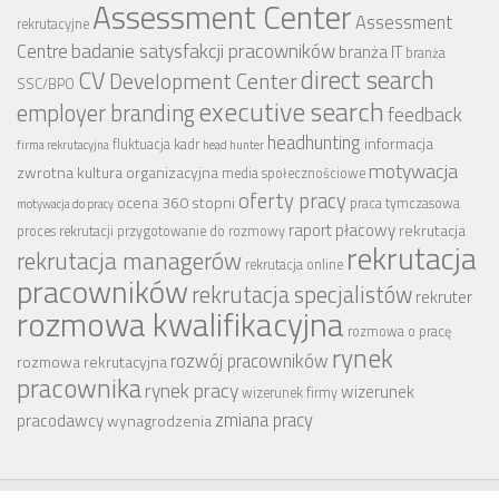
Assessment Center
Assessment
rekrutacyjne
badanie satysfakcji pracowników
Centre
branża IT
branża
CV
direct search
Development Center
SSC/BPO
executive search
employer branding
feedback
headhunting
informacja
fluktuacja kadr
firma rekrutacyjna
head hunter
motywacja
zwrotna
kultura organizacyjna
media społecznościowe
oferty pracy
ocena 360 stopni
praca tymczasowa
motywacja do pracy
raport płacowy
rekrutacja
proces rekrutacji
przygotowanie do rozmowy
rekrutacja
rekrutacja managerów
rekrutacja online
pracowników
rekrutacja specjalistów
rekruter
rozmowa kwalifikacyjna
rozmowa o pracę
rynek
rozwój pracowników
rozmowa rekrutacyjna
pracownika
rynek pracy
wizerunek
wizerunek firmy
zmiana pracy
pracodawcy
wynagrodzenia