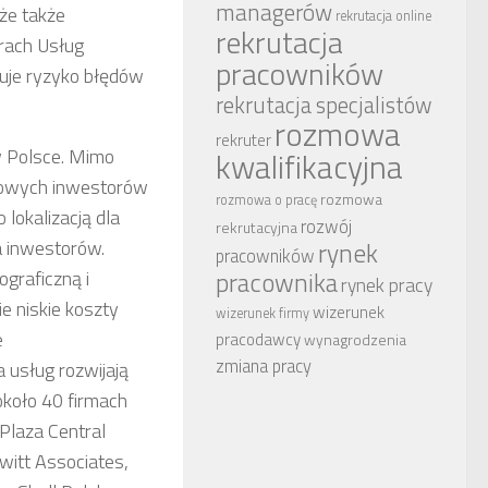
managerów
że także
rekrutacja online
rekrutacja
rach Usług
pracowników
izuje ryzyko błędów
rekrutacja specjalistów
rozmowa
rekruter
w Polsce. Mimo
kwalifikacyjna
nowych inwestorów
rozmowa
rozmowa o pracę
lokalizacją dla
rozwój
rekrutacyjna
a inwestorów.
rynek
pracowników
ograficzną i
pracownika
rynek pracy
e niskie koszty
wizerunek
wizerunek firmy
e
pracodawcy
wynagrodzenia
zmiana pracy
 usług rozwijają
około 40 firmach
 Plaza Central
witt Associates,