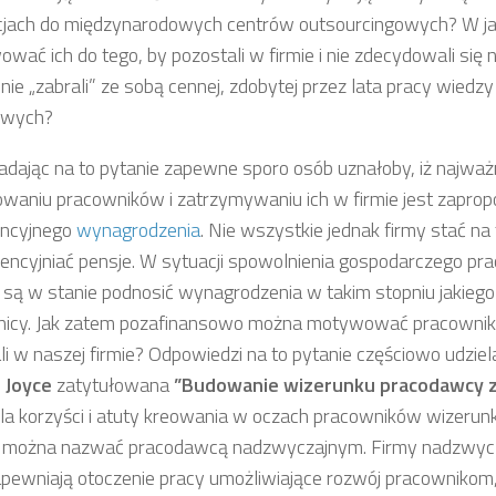
cjach do międzynarodowych centrów outsourcingowych? W ja
wać ich do tego, by pozostali w firmie i nie zdecydowali się n
ie „zabrali” ze sobą cennej, zdobytej przez lata pracy wiedz
wych?
dając na to pytanie zapewne sporo osób uznałoby, iż najważ
aniu pracowników i zatrzymywaniu ich w firmie jest zapro
encyjnego
wynagrodzenia
. Nie wszystkie jednak firmy stać na 
encyjniać pensje. W sytuacji spowolnienia gospodarczego pr
są w stanie podnosić wynagrodzenia w takim stopniu jakiego
icy. Jak zatem pozafinansowo można motywować pracownik
li w naszej firmie? Odpowiedzi na to pytanie częściowo udzie
 Joyce
zatytułowana
”Budowanie wizerunku pracodawcy 
la korzyści i atuty kreowania w oczach pracowników wizeru
 można nazwać pracodawcą nadzwyczajnym. Firmy nadzwycza
apewniają otoczenie pracy umożliwiające rozwój pracownikom,