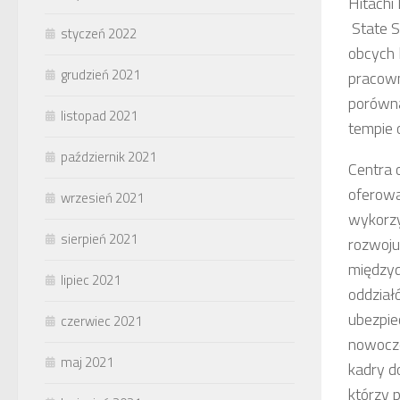
Hitachi
State S
styczeń 2022
obcych 
grudzień 2021
pracown
porówna
listopad 2021
tempie 
październik 2021
Centra 
oferow
wrzesień 2021
wykorzy
sierpień 2021
rozwoju
międzyd
lipiec 2021
oddział
ubezpie
czerwiec 2021
nowocze
maj 2021
kadry d
którzy 