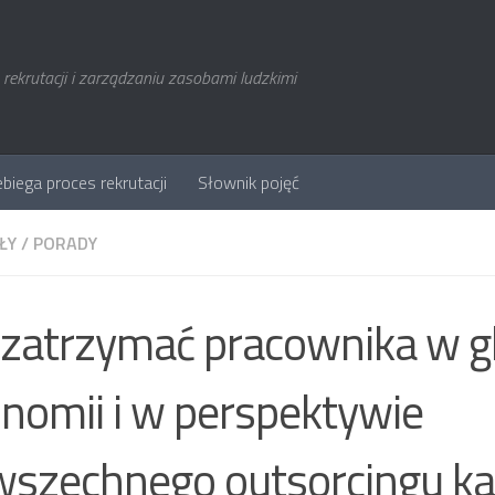
rekrutacji i zarządzaniu zasobami ludzkimi
ebiega proces rekrutacji
Słownik pojęć
ŁY
/
PORADY
 zatrzymać pracownika w g
nomii i w perspektywie
szechnego outsorcingu ka