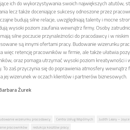
ujące ich do wykorzystywania swoich największych atutów, s
ia lecz także doceniające sukcesy odnoszone przez pracow
zajne budują silne relacje, uwzględniają talenty i mocne str
dują wysoki poziom zaufania wewnątrz firmy. Osoby zatrudni
 mają silne poczucie przynależności do pracodawcy i w niskim
esowane są innymi ofertami pracy. Budowanie wizerunku pr
a więc retencję pracowników w firmie, ale także ułatwia po
ików, oraz pomaga utrzymać wysoki poziom kreatywności i
y. To zaś przyczynia się do poprawienia atmosfery wewnątrz fi
a jej wizerunek w oczach klientów i partnerów biznesowych.
 Barbara Żurek
udowanie wizerunku pracodawcy
Centra Usług Wspólnych
Judith Leary – Joyce
anie pracowników
redukcja kosztów pracy