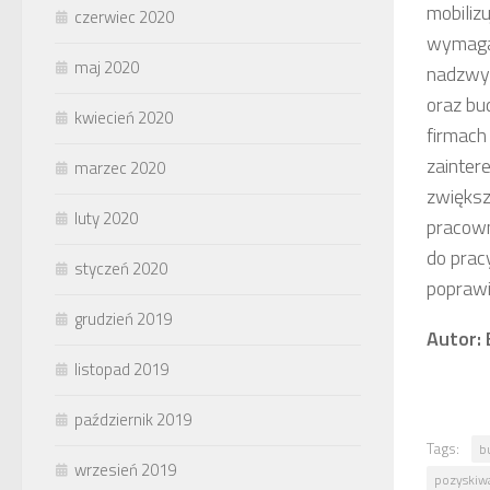
mobiliz
czerwiec 2020
wymagan
maj 2020
nadzwyc
oraz bu
kwiecień 2020
firmach
zainter
marzec 2020
zwiększ
luty 2020
pracown
do prac
styczeń 2020
poprawi
grudzień 2019
Autor:
listopad 2019
październik 2019
Tags:
b
wrzesień 2019
pozyskiw