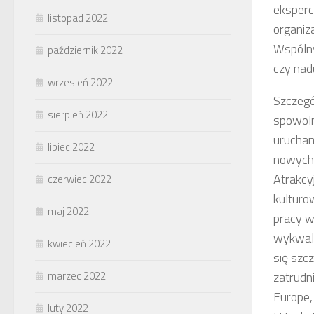
eksperc
listopad 2022
organiz
Wspólnyc
październik 2022
czy nad
wrzesień 2022
Szczegó
sierpień 2022
spowol
urucham
lipiec 2022
nowych 
Atrakcyj
czerwiec 2022
kulturo
maj 2022
pracy w
wykwali
kwiecień 2022
się szc
marzec 2022
zatrudn
Europe,
luty 2022