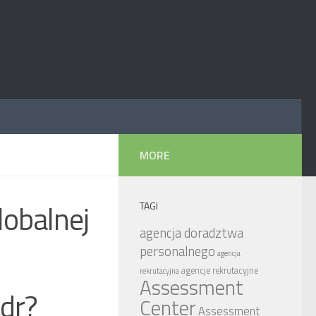
MORE
lobalnej
TAGI
agencja doradztwa
personalnego
agencja
agencje rekrutacyjne
rekrutacyjna
Assessment
dr?
Center
Assessment