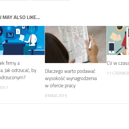
 MAY ALSO LIKE...
ek firmy a
CV w czasa
ja. Jak odrzucać, by
Dlaczego warto podawać
17 CZERWCA
 odrzuconym?
wysokość wynagrodzenia
w ofercie pracy
 2017
8 MAJA 2019