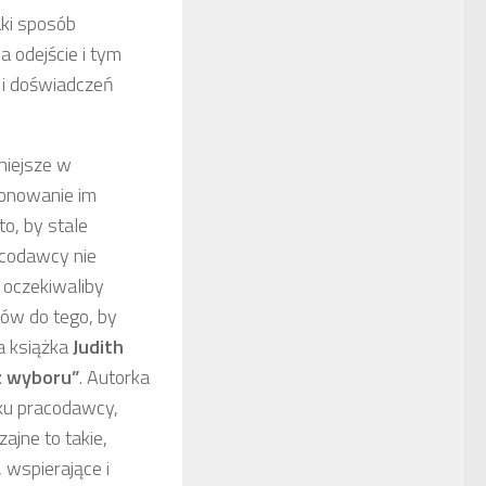
ki sposób
a odejście i tym
y i doświadczeń
niejsze w
ponowanie im
to, by stale
acodawcy nie
 oczekiwaliby
ów do tego, by
la książka
Judith
z wyboru”
. Autorka
nku pracodawcy,
jne to takie,
 wspierające i