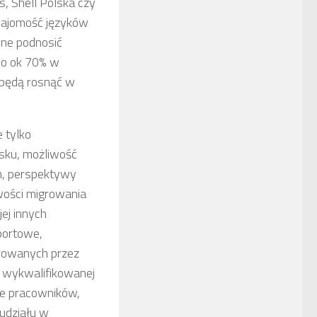
, Shell Polska czy
znajomość języków
nne podnosić
 o ok 70% w
 będą rosnąć w
 tylko
sku, możliwość
h, perspektywy
iwości migrowania
ej innych
sportowe,
ferowanych przez
 wykwalifikowanej
ie pracowników,
udziału w