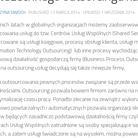
ZYNA SIWOCH
· PUBLISHED
13 MARCA 2014
· UPDATED
1 WRZEŚNIA 2014
nich latach w globalnych organizacjach możemy zaobserwow
cowania usług do tzw. Centrów Usług Wspólnych (Shared Ser
cowane są usługi księgowe, procesy obsługi klienta, usługi 
ormation Technology Outsourcing) lub inne procesy wychodzą
ową działalność gospodarczą firmy (Business Process Outso
 na outsourcing usług decydują się także mniejsze firmy.
i outsourcowania pewnych procesów związane są przede ws
nościami. Outsourcing pozwala bowiem firmom zarówno na r
ptymalizację czasu pracy. Ponadto zlecanie na zewnątrz wykon
owo powtarzalnych i automatycznych pozwala organizacji sku
w będących zasadniczo podstawową działalnością firmy czyli
ach Usług Wspólnych zatrudnione są osoby specjalizujące si
ch, a zatem usługi świadczone są na wysokim, można powie