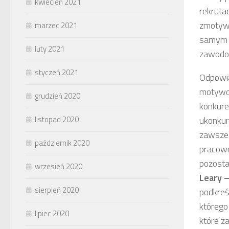
kwiecień 2021
rekruta
zmotywo
marzec 2021
samym n
luty 2021
zawodo
styczeń 2021
Odpowia
motywow
grudzień 2020
konkur
listopad 2020
ukonkur
zawsze 
październik 2020
pracown
pozosta
wrzesień 2020
Leary –
sierpień 2020
podkreś
którego
lipiec 2020
które z