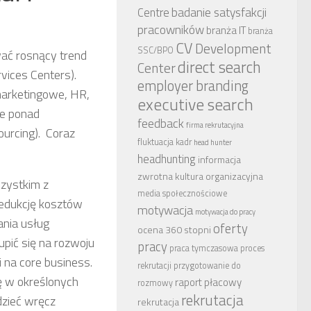
badanie satysfakcji
Centre
pracowników
branża IT
branża
CV
Development
SSC/BPO
ać rosnący trend
direct search
Center
vices Centers).
employer branding
marketingowe, HR,
executive search
ce ponad
feedback
firma rekrutacyjna
urcing). Coraz
fluktuacja kadr
head hunter
headhunting
informacja
zwrotna
kultura organizacyjna
zystkim z
media społecznościowe
edukcję kosztów
motywacja
motywacja do pracy
ania usług
oferty
ocena 360 stopni
pić się na rozwoju
pracy
praca tymczasowa
proces
 na core business.
rekrutacji
przygotowanie do
ę w określonych
raport płacowy
rozmowy
rekrutacja
dzieć wręcz
rekrutacja