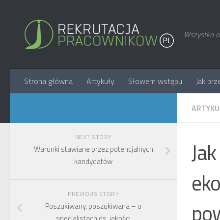
Wszystko o 
Strona główna
Artykuły
Słowem wstępu
Jak prz
ARTYKU
NEXT STORY
Jak
Warunki stawiane przez potencjalnych
kandydatów
eko
PREVIOUS STORY
pow
Poszukiwany, poszukiwana – o
specjalistach ds. jakości