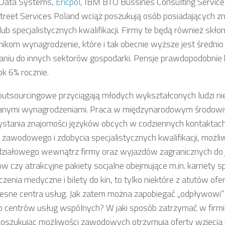
 Data Systems,
Ericpol
, IBM BTO Bussines Consulting Services
treet Services Poland wciąż poszukują osób posiadających 
lub specjalistycznych kwalifikacji. Firmy te będą również skło
ikom wynagrodzenie, które i tak obecnie wyższe jest średnio
niu do innych sektorów gospodarki. Pensje prawdopodobnie
ok 6% rocznie.
outsourcingowe przyciągają młodych wykształconych ludzi nie
anymi wynagrodzeniami. Praca w międzynarodowym środowi
stania znajomości języków obcych w codziennych kontaktac
 zawodowego i zdobycia specjalistycznych kwalifikacji, możl
ziałowego wewnątrz firmy oraz wyjazdów zagranicznych do j
ów czy atrakcyjne pakiety socjalne obejmujące m.in. karnety 
czenia medyczne i bilety do kin, to tylko niektóre z atutów o
sne centra usług. Jak zatem można zapobiegać „odpływowi”
o centrów usług wspólnych? W jaki sposób zatrzymać w firm
poszukując możliwości zawodowych otrzymują oferty wzięcia 