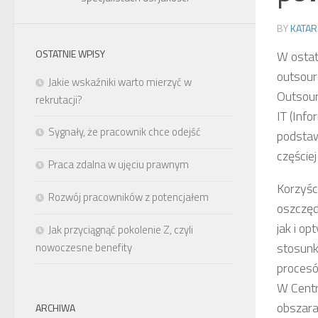
BY
KATAR
OSTATNIE WPISY
W ostat
outsour
Jakie wskaźniki warto mierzyć w
Outsour
rekrutacji?
IT (Inf
Sygnały, że pracownik chce odejść
podstaw
częściej
Praca zdalna w ujęciu prawnym
Korzyśc
Rozwój pracowników z potencjałem
oszczęd
jak i o
Jak przyciągnąć pokolenie Z, czyli
stosunk
nowoczesne benefity
procesó
W Centr
obszara
ARCHIWA