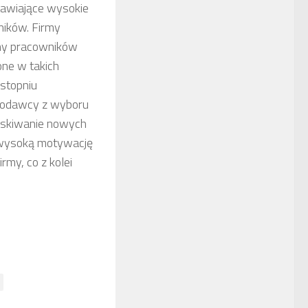
tawiające wysokie
ników. Firmy
ony pracowników
one w takich
 stopniu
acodawcy z wyboru
zyskiwanie nowych
 wysoką motywację
rmy, co z kolei