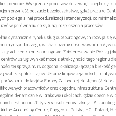
kim poziomie. Wyłączenie procesów do zewnętrznej firmy mo
acjom przynieść poczucie bezpieczeństwa, gdyż praca w Cent
h podlega silnej proceduralizacji i standaryzacji, co minimal
użyć w porównaniu do sytuacji rozproszenia procesów.
lnie dynamicznie rynek usług outsourcingowych rozwija się 
nienia gospodarczego, wciąż możemy obserwować napływ 
iających centra outsourcingowe. Zainteresowanie Polską jako 
centrów usług wynikać może z atrakcyjności tego regionu dl
ności tej sprzyja m. in. dogodna lokalizacja łącząca bliskość ge
wą wobec spółek krajów UE oraz krajów azjatyckich, relatywni
 porównaniu do krajów Europy Zachodniej, dostępność dobrz
fikowanych pracowników oraz dogodna infrastruktura. Centra
zególnie dynamicznie w Krakowie i okolicach, gdzie obecnie w 
ionych jest ponad 20 tysięcy osób. Firmy takie jak Accounting
 Airline Accounting Centre, Capgemini Polska, HCL Poland, He