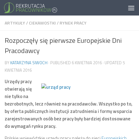
ARTYKUŁY
/
CIEKAWOSTKI
/
RYNEK PRACY
Rozpoczęły się pierwsze Europejskie Dni
Pracodawcy
BY
KATARZYNA SIWOCH
· PUBLISHED
6 KWIETNIA 2016
· UPDATED
5
KWIETNIA 2016
Urzędy pracy
otwierają się
nie tylko na
bezrobotnych, lecz również na pracodawców. Wszystko po to,
by oferta publicznych instytucji zatrudnienia i formy wsparcia
zarejestrowanych osób bez pracy były bardziej dostosowane
do wymagań rynku pracy.
Polskie wojewódzkie urzędy pracy należą do sieci
Europejskich