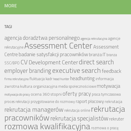
MORE
TAGI
agencja doradztwa personalnego
agencje
agencja rekrutacyjna
Assessment Center
Assessment
rekrutacyjne
badanie satysfakcji pracowników
Centre
branża IT
branża
CV
direct search
Development Center
SSC/BPO
executive search
employer branding
feedback
headhunting
informacja
fluktuacja kadr
firma rekrutacyjna
head hunter
motywacja
zwrotna
kultura organizacyjna
media społecznościowe
oferty pracy
ocena 360 stopni
praca tymczasowa
motywacja do pracy
raport płacowy
rekrutacja
proces rekrutacji
przygotowanie do rozmowy
rekrutacja
rekrutacja managerów
rekrutacja online
pracowników
rekrutacja specjalistów
rekruter
rozmowa kwalifikacyjna
rozmowa o pracę