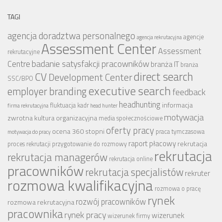
TAGI
agencja doradztwa personalnego
agencje
agencja rekrutacyjna
Assessment Center
Assessment
rekrutacyjne
badanie satysfakcji pracowników
Centre
branża IT
branża
CV
direct search
Development Center
SSC/BPO
executive search
employer branding
feedback
headhunting
informacja
fluktuacja kadr
firma rekrutacyjna
head hunter
motywacja
zwrotna
kultura organizacyjna
media społecznościowe
oferty pracy
ocena 360 stopni
praca tymczasowa
motywacja do pracy
raport płacowy
rekrutacja
proces rekrutacji
przygotowanie do rozmowy
rekrutacja
rekrutacja managerów
rekrutacja online
pracowników
rekrutacja specjalistów
rekruter
rozmowa kwalifikacyjna
rozmowa o pracę
rynek
rozwój pracowników
rozmowa rekrutacyjna
pracownika
rynek pracy
wizerunek
wizerunek firmy