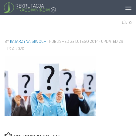
0
BY
KATARZYNA SIWOCH
· PUBLISHED
23 LUTEGO 2014
· UPDATED
29
LIPCA 2020