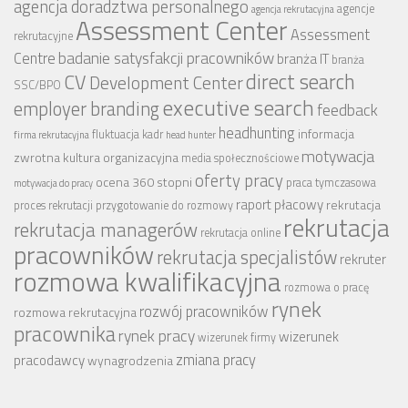
agencja doradztwa personalnego
agencje
agencja rekrutacyjna
Assessment Center
Assessment
rekrutacyjne
badanie satysfakcji pracowników
Centre
branża IT
branża
CV
direct search
Development Center
SSC/BPO
executive search
employer branding
feedback
headhunting
informacja
fluktuacja kadr
firma rekrutacyjna
head hunter
motywacja
zwrotna
kultura organizacyjna
media społecznościowe
oferty pracy
ocena 360 stopni
praca tymczasowa
motywacja do pracy
raport płacowy
rekrutacja
proces rekrutacji
przygotowanie do rozmowy
rekrutacja
rekrutacja managerów
rekrutacja online
pracowników
rekrutacja specjalistów
rekruter
rozmowa kwalifikacyjna
rozmowa o pracę
rynek
rozwój pracowników
rozmowa rekrutacyjna
pracownika
rynek pracy
wizerunek
wizerunek firmy
zmiana pracy
pracodawcy
wynagrodzenia