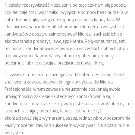
Niestety, rzeczywistość niezależnie od tego czy nam się podoba
czy nie, daje możliwość tylko i wyłącznie pomocy head hunter’a w
zatrudnieniu najlepszego dostępnego na rynku kandydata. W
idealnym wariancie konsultant powinien dotrzeć do wszystkich
kandydatów z obszaru zainteresowań klienta i zachęcić ich do
skorzystania z propozycji swojego klienta. Rolą konsultanta jest
też pomoc kandydatowi w zauważeniu wszystkich dobrych stron
u nowego pracodawcy. Kandydat po rozpatrzeniu propozycji
podejmuje lub nie decyzję o przejściu do nowej firmy.
Oczywiście marzeniem każdego head hunter’a jest umiejętność
znalezienia zawsze odpowiedniego kandydata dla klienta.
Profesjonaliści w tym zawodzie nieustannie doskonalą swoje
umiejętności w zakresie skutecznego kontaktowania się z
kandydatami oraz rozszerzają swoją listę kontaktów. W obecnych
czasach, jak nigdy wcześniej, łatwiej jest namierzyć i
skontaktować się z wymarzoną osobą. Jednak wbrew pozorom nie
każdy może ten zawód z sukcesem wykonywać. Narzędzia, to nie
wszystko.