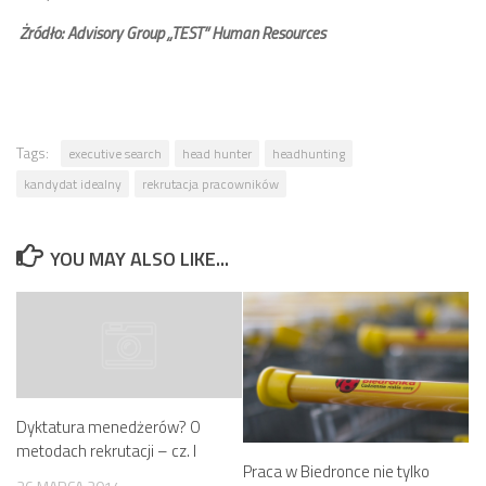
Żródło: Advisory Group „TEST” Human Resources
Tags:
executive search
head hunter
headhunting
kandydat idealny
rekrutacja pracowników
YOU MAY ALSO LIKE...
Dyktatura menedżerów? O
metodach rekrutacji – cz. I
Praca w Biedronce nie tylko