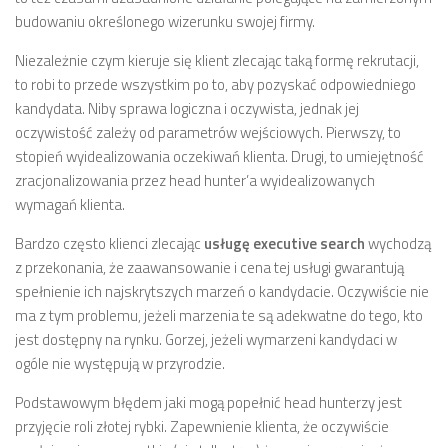
budowaniu określonego wizerunku swojej firmy.
Niezależnie czym kieruje się klient zlecając taką formę rekrutacji,
to robi to przede wszystkim po to, aby pozyskać odpowiedniego
kandydata. Niby sprawa logiczna i oczywista, jednak jej
oczywistość zależy od parametrów wejściowych. Pierwszy, to
stopień wyidealizowania oczekiwań klienta. Drugi, to umiejętność
zracjonalizowania przez head hunter’a wyidealizowanych
wymagań klienta.
Bardzo często klienci zlecając
usługę executive search
wychodzą
z przekonania, że zaawansowanie i cena tej usługi gwarantują
spełnienie ich najskrytszych marzeń o kandydacie. Oczywiście nie
ma z tym problemu, jeżeli marzenia te są adekwatne do tego, kto
jest dostępny na rynku. Gorzej, jeżeli wymarzeni kandydaci w
ogóle nie występują w przyrodzie.
Podstawowym błędem jaki mogą popełnić head hunterzy jest
przyjęcie roli złotej rybki. Zapewnienie klienta, że oczywiście