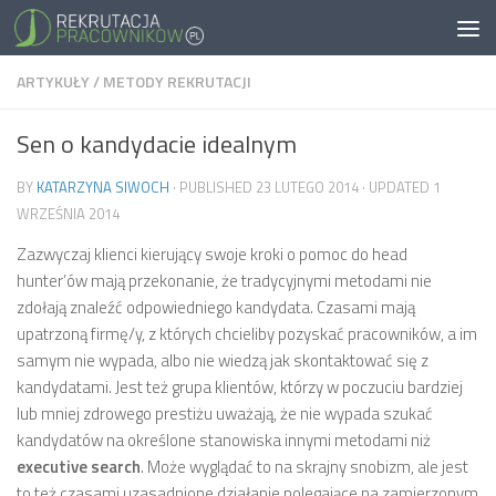
ARTYKUŁY
/
METODY REKRUTACJI
Sen o kandydacie idealnym
BY
KATARZYNA SIWOCH
· PUBLISHED
23 LUTEGO 2014
· UPDATED
1
WRZEŚNIA 2014
Zazwyczaj klienci kierujący swoje kroki o pomoc do head
hunter’ów mają przekonanie, że tradycyjnymi metodami nie
zdołają znaleźć odpowiedniego kandydata. Czasami mają
upatrzoną firmę/y, z których chcieliby pozyskać pracowników, a im
samym nie wypada, albo nie wiedzą jak skontaktować się z
kandydatami. Jest też grupa klientów, którzy w poczuciu bardziej
lub mniej zdrowego prestiżu uważają, że nie wypada szukać
kandydatów na określone stanowiska innymi metodami niż
executive search
. Może wyglądać to na skrajny snobizm, ale jest
to też czasami uzasadnione działanie polegające na zamierzonym