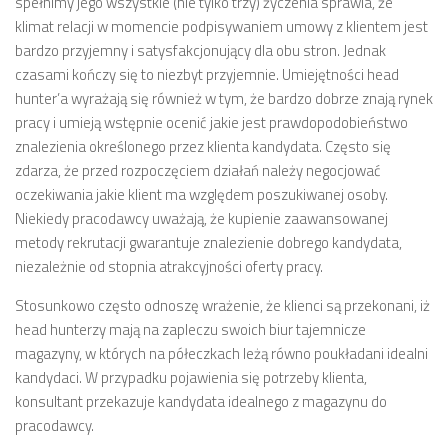
spełnimy jego wszystkie (nie tylko trzy) życzenia sprawia, że
klimat relacji w momencie podpisywaniem umowy z klientem jest
bardzo przyjemny i satysfakcjonujący dla obu stron. Jednak
czasami kończy się to niezbyt przyjemnie. Umiejętności head
hunter’a wyrażają się również w tym, że bardzo dobrze znają rynek
pracy i umieją wstępnie ocenić jakie jest prawdopodobieństwo
znalezienia określonego przez klienta kandydata. Często się
zdarza, że przed rozpoczęciem działań należy negocjować
oczekiwania jakie klient ma względem poszukiwanej osoby.
Niekiedy pracodawcy uważają, że kupienie zaawansowanej
metody rekrutacji gwarantuje znalezienie dobrego kandydata,
niezależnie od stopnia atrakcyjności oferty pracy.
Stosunkowo często odnoszę wrażenie, że klienci są przekonani, iż
head hunterzy mają na zapleczu swoich biur tajemnicze
magazyny, w których na półeczkach leżą równo poukładani idealni
kandydaci. W przypadku pojawienia się potrzeby klienta,
konsultant przekazuje kandydata idealnego z magazynu do
pracodawcy.