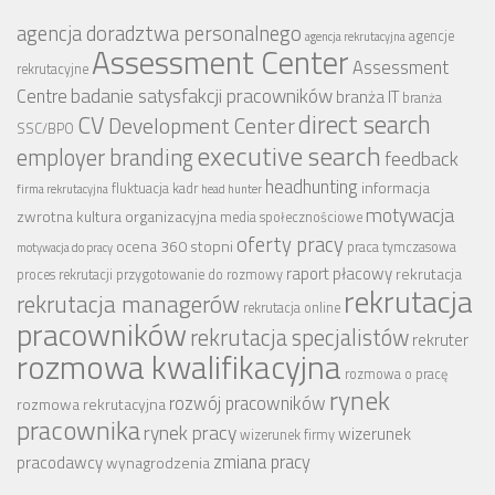
agencja doradztwa personalnego
agencje
agencja rekrutacyjna
Assessment Center
Assessment
rekrutacyjne
badanie satysfakcji pracowników
Centre
branża IT
branża
CV
direct search
Development Center
SSC/BPO
executive search
employer branding
feedback
headhunting
informacja
fluktuacja kadr
firma rekrutacyjna
head hunter
motywacja
zwrotna
kultura organizacyjna
media społecznościowe
oferty pracy
ocena 360 stopni
praca tymczasowa
motywacja do pracy
raport płacowy
rekrutacja
proces rekrutacji
przygotowanie do rozmowy
rekrutacja
rekrutacja managerów
rekrutacja online
pracowników
rekrutacja specjalistów
rekruter
rozmowa kwalifikacyjna
rozmowa o pracę
rynek
rozwój pracowników
rozmowa rekrutacyjna
pracownika
rynek pracy
wizerunek
wizerunek firmy
zmiana pracy
pracodawcy
wynagrodzenia