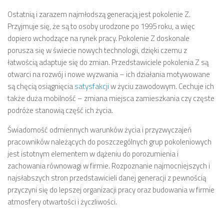
Ostatnią i zarazem najmłodszą generacją jest pokolenie Z.
Przyjmuje się, że są to osoby urodzone po 1995 roku, a więc
dopiero wchodzące na rynek pracy. Pokolenie Z doskonale
porusza się w świecie nowych technologii, dzięki czemu z
łatwością adaptuje się do zmian. Przedstawiciele pokolenia Z są
otwarci na rozwój i nowe wyzwania – ich działania motywowane
są chęcią osiągnięcia
satysfakcji
w życiu zawodowym. Cechuje ich
także duża mobilność – zmiana miejsca zamieszkania czy częste
podróże stanowią część ich życia.
Świadomość odmiennych warunków życia i przyzwyczajeń
pracowników należących do poszczególnych grup pokoleniowych
jest istotnym elementem w dążeniu do porozumienia i
zachowania równowagi w firmie. Rozpoznanie najmocniejszych i
najsłabszych stron przedstawicieli danej generacji z pewnością
przyczyni się do lepszej organizacji pracy oraz budowania w firmie
atmosfery otwartości i życzliwości.