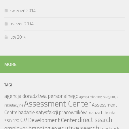
kwiecień 2014
marzec 2014
luty 2014
MORE
TAGI
agencja doradztwa personalnego
agencje
agencja rekrutacyjna
Assessment Center
Assessment
rekrutacyjne
badanie satysfakcji pracowników
Centre
branża IT
branża
CV
direct search
Development Center
SSC/BPO
executive search
employer branding
feedback