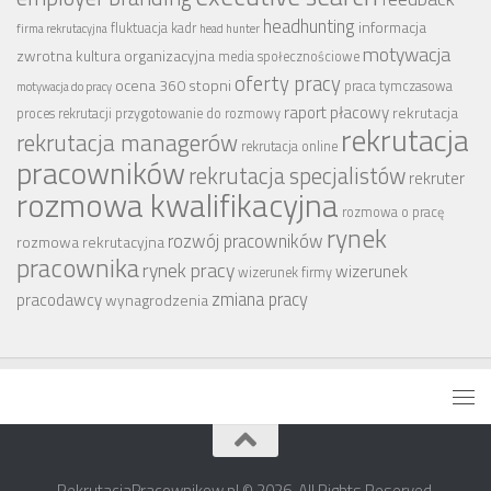
headhunting
informacja
fluktuacja kadr
firma rekrutacyjna
head hunter
motywacja
zwrotna
kultura organizacyjna
media społecznościowe
oferty pracy
ocena 360 stopni
praca tymczasowa
motywacja do pracy
raport płacowy
rekrutacja
proces rekrutacji
przygotowanie do rozmowy
rekrutacja
rekrutacja managerów
rekrutacja online
pracowników
rekrutacja specjalistów
rekruter
rozmowa kwalifikacyjna
rozmowa o pracę
rynek
rozwój pracowników
rozmowa rekrutacyjna
pracownika
rynek pracy
wizerunek
wizerunek firmy
zmiana pracy
pracodawcy
wynagrodzenia
RekrutacjaPracownikow.pl © 2026. All Rights Reserved.