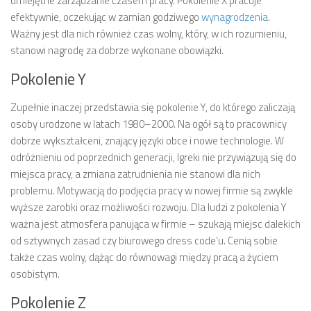
umiejętne zarządzanie czasem pracy. Pokolenie X pracuje
efektywnie, oczekując w zamian godziwego
wynagrodzenia
.
Ważny jest dla nich również czas wolny, który, w ich rozumieniu,
stanowi nagrodę za dobrze wykonane obowiązki.
Pokolenie Y
Zupełnie inaczej przedstawia się pokolenie Y, do którego zaliczają
osoby urodzone w latach 1980–2000. Na ogół są to pracownicy
dobrze wykształceni, znający języki obce i nowe technologie. W
odróżnieniu od poprzednich generacji, Igreki nie przywiązują się do
miejsca pracy, a zmiana zatrudnienia nie stanowi dla nich
problemu. Motywacją do podjęcia pracy w nowej firmie są zwykle
wyższe zarobki oraz możliwości rozwoju. Dla ludzi z pokolenia Y
ważna jest atmosfera panująca w firmie – szukają miejsc dalekich
od sztywnych zasad czy biurowego dress code’u. Cenią sobie
także czas wolny, dążąc do równowagi między pracą a życiem
osobistym.
Pokolenie Z