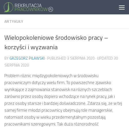
ARTYKUŁY
Wielopokoleniowe środowisko pracy –
korzyści i wyzwania
BY
GRZEGORZ PILAWSKI
· PUBLISHED
3 SIERPNIA 2020
· UPDATED
30
SIERPNIA 2020
Problem różnic międzypokoleniowych w środowisku
pracowniczym dotyczy wielu firm. To powszechne zjawisko
wynikające z zajmowania stanowisk na różnych szczeblach
zarówno przez osoby dopiero wchodzące na rynek pracy, jak i
przez osoby starsze i bardziej doświadczone. Zdarza się, że w tej
samej firmie młodzi pracownicy obejmują role managerskie,
natomiast osoby w wieku przedemerytalnym pozostają
pracownikami szeregowymi. Tak duża różnorodność