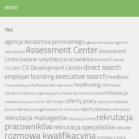
MORE
TAGI
agencja doradztwa personalnego
agencje
agencja rekrutacyjna
Assessment Center
Assessment
rekrutacyjne
badanie satysfakcji pracowników
Centre
branża IT
branża
CV
direct search
Development Center
SSC/BPO
executive search
employer branding
feedback
headhunting
informacja
fluktuacja kadr
firma rekrutacyjna
head hunter
motywacja
zwrotna
kultura organizacyjna
media społecznościowe
oferty pracy
ocena 360 stopni
praca tymczasowa
motywacja do pracy
raport płacowy
rekrutacja
proces rekrutacji
przygotowanie do rozmowy
rekrutacja
rekrutacja managerów
rekrutacja online
pracowników
rekrutacja specjalistów
rekruter
rozmowa kwalifikacyjna
rozmowa o pracę