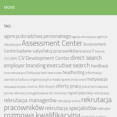
MORE
TAGI
agencja doradztwa personalnego
agencje
agencja rekrutacyjna
Assessment Center
Assessment
rekrutacyjne
badanie satysfakcji pracowników
Centre
branża IT
branża
CV
direct search
Development Center
SSC/BPO
executive search
employer branding
feedback
headhunting
informacja
fluktuacja kadr
firma rekrutacyjna
head hunter
motywacja
zwrotna
kultura organizacyjna
media społecznościowe
oferty pracy
ocena 360 stopni
praca tymczasowa
motywacja do pracy
raport płacowy
rekrutacja
proces rekrutacji
przygotowanie do rozmowy
rekrutacja
rekrutacja managerów
rekrutacja online
pracowników
rekrutacja specjalistów
rekruter
rozmowa kwalifikacyjna
rozmowa o pracę