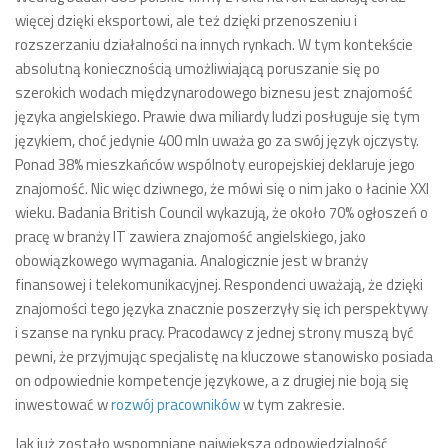
więcej dzięki eksportowi, ale też dzięki przenoszeniu i
rozszerzaniu działalności na innych rynkach. W tym kontekście
absolutną koniecznością umożliwiającą poruszanie się po
szerokich wodach międzynarodowego biznesu jest znajomość
języka angielskiego.
Prawie dwa miliardy ludzi posługuje się tym
językiem, choć jedynie 400 mln uważa go za swój język ojczysty.
Ponad 38% mieszkańców wspólnoty europejskiej deklaruje jego
znajomość. Nic więc dziwnego, że mówi się o nim jako o łacinie XXI
wieku.
Badania British Council wykazują, że około 70% ogłoszeń o
pracę w branży IT zawiera znajomość angielskiego, jako
obowiązkowego wymagania. Analogicznie jest w branży
finansowej i telekomunikacyjnej. Respondenci uważają, że dzięki
znajomości tego języka znacznie poszerzyły się ich perspektywy
i szanse na rynku pracy.
Pracodawcy z jednej strony muszą być
pewni, że przyjmując specjalistę na kluczowe stanowisko posiada
on odpowiednie kompetencje językowe, a z drugiej nie boją się
inwestować w
rozwój pracowników
w tym zakresie.
Jak już zostało wspomniane największa odpowiedzialność