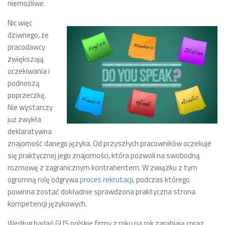
niemożliwe.
Nic więc
dziwnego, że
pracodawcy
zwiększają
oczekiwania i
podnoszą
poprzeczkę.
Nie wystarczy
już zwykła
deklaratywna
znajomość danego języka. Od przyszłych pracowników oczekuje
się praktycznej jego znajomości, która pozwoli na swobodną
rozmowę z zagranicznym kontrahentem. W związku z tym
ogromną rolę odgrywa
proces rekrutacji
, podczas którego
powinna zostać dokładnie sprawdzona praktyczna strona
kompetencji językowych.
Według badań GUS polskie firmy z roku na rok zarabiają coraz