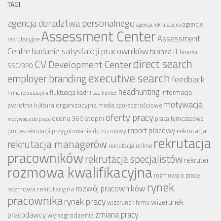
TAGI
agencja doradztwa personalnego
agencje
agencja rekrutacyjna
Assessment Center
Assessment
rekrutacyjne
badanie satysfakcji pracowników
Centre
branża IT
branża
CV
direct search
Development Center
SSC/BPO
executive search
employer branding
feedback
headhunting
informacja
fluktuacja kadr
firma rekrutacyjna
head hunter
motywacja
zwrotna
kultura organizacyjna
media społecznościowe
oferty pracy
ocena 360 stopni
praca tymczasowa
motywacja do pracy
raport płacowy
rekrutacja
proces rekrutacji
przygotowanie do rozmowy
rekrutacja
rekrutacja managerów
rekrutacja online
pracowników
rekrutacja specjalistów
rekruter
rozmowa kwalifikacyjna
rozmowa o pracę
rynek
rozwój pracowników
rozmowa rekrutacyjna
pracownika
rynek pracy
wizerunek
wizerunek firmy
zmiana pracy
pracodawcy
wynagrodzenia