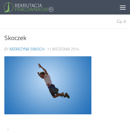
0
Skoczek
BY
KATARZYNA SIWOCH
·
11 WRZEŚNIA 2014